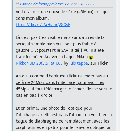
Citation de: luistappa le Juin 12, 2026, 16:27:02
Voilà j'ai mis une nouvelle série (45Mpix) en ligne
dans mon album.
https://flic.kr/s/aHsmqVGXvF
Là c'est pas très visible mais sur d'autres de la
série, il semble bien qu'il soit plus faible à
gauche... Et pourtant le SAV l'a déjà vu, il a été
transformé en Ai avec la bague Nikon
Nikkor-UD 20f3.5[ at ]3.5
by
luis tappa
, sur Flickr
Ah oui, comme d'habitude Flickr ne zoom pas au
delà de 24Mpix dans l'interface, pour avoir les
45Mpix, il faut télécharger le fichier: flèche vers le
bas en bas à droite.
Et en prime, une photo de l'optique pour
l'affichage car elle est dans l'album, on voit bien la
bague de diaphragme de remplacement avec les
diaphragmes en petits pour le renvoie optique. on