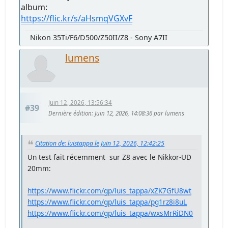
album:
https://flic.kr/s/aHsmqVGXvF
Nikon 35Ti/F6/D500/Z50II/Z8 - Sony A7II
lumens
Juin 12, 2026, 13:56:34
#39
Dernière édition
: Juin 12, 2026, 14:08:36 par lumens
Citation de: luistappa le Juin 12, 2026, 12:42:25
Un test fait récemment sur Z8 avec le Nikkor-UD
20mm:
https://www.flickr.com/gp/luis_tappa/xZK7GfU8wt
https://www.flickr.com/gp/luis_tappa/pg1rz8i8uL
https://www.flickr.com/gp/luis_tappa/wxsMrRiDN0