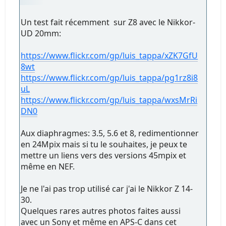
Un test fait récemment sur Z8 avec le Nikkor-
UD 20mm:
https://www.flickr.com/gp/luis_tappa/xZK7GfU
8wt
https://www.flickr.com/gp/luis_tappa/pg1rz8i8
uL
https://www.flickr.com/gp/luis_tappa/wxsMrRi
DN0
Aux diaphragmes: 3.5, 5.6 et 8, redimentionner
en 24Mpix mais si tu le souhaites, je peux te
mettre un liens vers des versions 45mpix et
même en NEF.
Je ne l'ai pas trop utilisé car j'ai le Nikkor Z 14-
30.
Quelques rares autres photos faites aussi
avec un Sony et même en APS-C dans cet