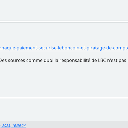
arnaque-paiement-securise-leboncoin-et-piratage-de-compt
 Des sources comme quoi la responsabilité de LBC n'est pas
, 2025, 10:56:24