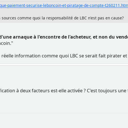
aque-paiement-securise-leboncoin-et-piratage-de-compte-t260211.htm
s sources comme quoi la responsabilité de LBC n'est pas en cause?
t d'une arnaque à l'encontre de l'acheteur, et non du ven
coin."
e réelle information comme quoi LBC se serait fait pirater et
cation à deux facteurs est-elle activée ? C'est toujours une 