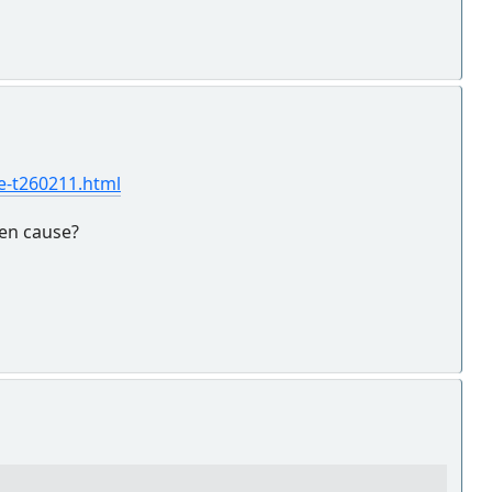
e-t260211.html
 en cause?