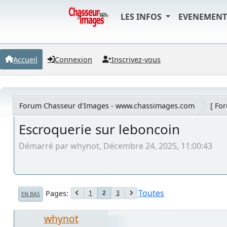
LES INFOS
EVENEMEN
Accueil
Connexion
Inscrivez-vous
Forum Chasseur d'Images - www.chassimages.com
[ Fo
Escroquerie sur leboncoin
Démarré par whynot, Décembre 24, 2025, 11:00:43
Toutes
Pages
1
3
2
EN BAS
whynot