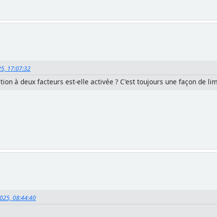
25, 17:07:32
tion à deux facteurs est-elle activée ? C'est toujours une façon de lim
2025, 08:44:40