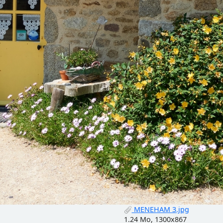
MENEHAM 3.jpg
1.24 Mo, 1300x867