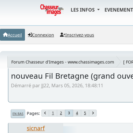
LES INFOS
EVENEMEN
Accueil
Connexion
Inscrivez-vous
Forum Chasseur d'Images - www.chassimages.com
[ FO
nouveau Fil Bretagne (grand ouve
Démarré par JJ22, Mars 05, 2026, 18:48:11
Pages
1
2
4
5
3
EN BAS
sicnarf