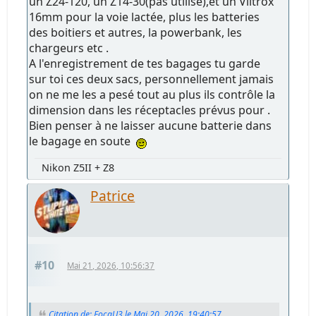
un Z24-120, un Z14-30(pas utilisé),et un Viltrox
16mm pour la voie lactée, plus les batteries
des boitiers et autres, la powerbank, les
chargeurs etc .
A l'enregistrement de tes bagages tu garde
sur toi ces deux sacs, personnellement jamais
on ne me les a pesé tout au plus ils contrôle la
dimension dans les réceptacles prévus pour .
Bien penser à ne laisser aucune batterie dans
le bagage en soute
Nikon Z5II + Z8
Patrice
#10
Mai 21, 2026, 10:56:37
Citation de: FocaU3 le Mai 20, 2026, 19:40:57