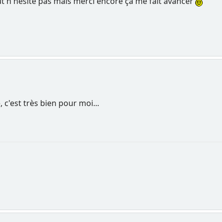
out n'hésite pas mais merci encore ça me fait avancer
, c'est très bien pour moi...