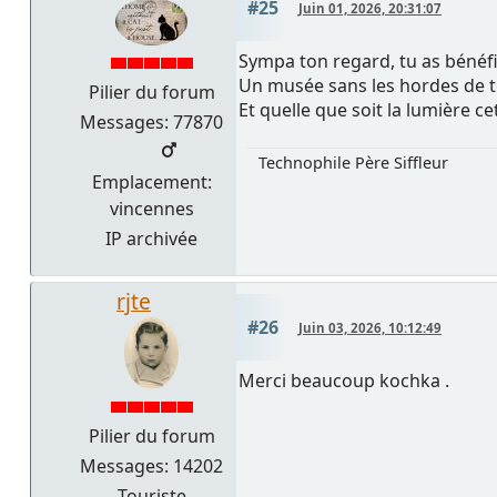
#25
Juin 01, 2026, 20:31:07
Sympa ton regard, tu as bénéf
Un musée sans les hordes de to
Pilier du forum
Et quelle que soit la lumière ce
Messages: 77870
Technophile Père Siffleur
Emplacement:
vincennes
IP archivée
rjte
#26
Juin 03, 2026, 10:12:49
Merci beaucoup kochka .
Pilier du forum
Messages: 14202
Touriste