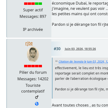
économique Dubaï, le reportage
j'imagine, ne veulent pas voir 
Super actif
les petites mains qui ont constr
Messages: 897
Pardon si je dérange ton fil rj
IP archivée
rjte
#30
Juin 03, 2026, 18:55:26
Citation de: leonsta le Juin 03, 2026, 
effectivement, le lieu est très in
Pilier du forum
reportage serait complet en montra
Messages: 14202
parler de l'aberration écologique 
Touriste
Pardon si je dérange ton fil rjte
contemplatif
Avant toutes choses , as tu con