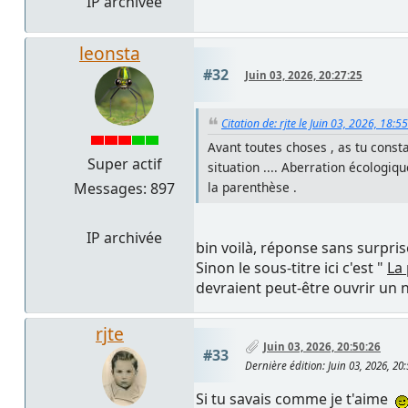
IP archivée
leonsta
#32
Juin 03, 2026, 20:27:25
Citation de: rjte le Juin 03, 2026, 18:5
Avant toutes choses , as tu consta
Super actif
situation .... Aberration écologiqu
Messages: 897
la parenthèse .
IP archivée
bin voilà, réponse sans surpris
Sinon le sous-titre ici c'est "
La
devraient peut-être ouvrir un n
rjte
Juin 03, 2026, 20:50:26
#33
Dernière édition
: Juin 03, 2026, 20
Si tu savais comme je t'aime