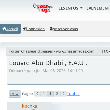
LES INFOS
EVENEMEN
Accueil
Connexion
Inscrivez-vous
Forum Chasseur d'Images - www.chassimages.com
[ FO
Louvre Abu Dhabi , E.A.U .
Démarré par rjte, Mai 08, 2026, 14:11:29
Toutes
Pages
1
3
2
EN BAS
kochka