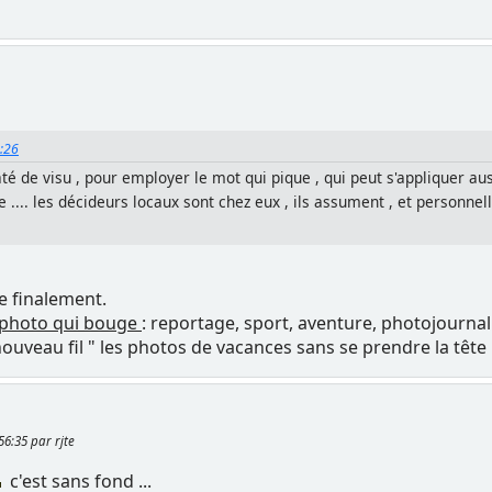
5:26
té de visu , pour employer le mot qui pique , qui peut s'appliquer au
e .... les décideurs locaux sont chez eux , ils assument , et personnell
e finalement.
 photo qui bouge
: reportage, sport, aventure, photojourna
ouveau fil " les photos de vacances sans se prendre la tête 
:56:35 par rjte
c'est sans fond ...