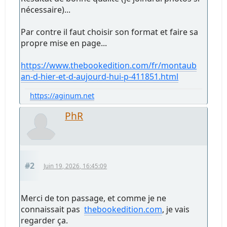
nécessaire)...
Par contre il faut choisir son format et faire sa
propre mise en page...
https://www.thebookedition.com/fr/montaub
an-d-hier-et-d-aujourd-hui-p-411851.html
https://aginum.net
PhR
#2
Juin 19, 2026, 16:45:09
Merci de ton passage, et comme je ne
connaissait pas
thebookedition.com
, je vais
regarder ça.