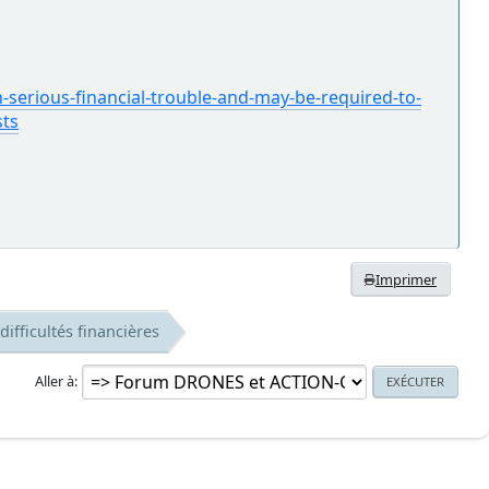
serious-financial-trouble-and-may-be-required-to-
sts
Imprimer
ifficultés financières
Aller à