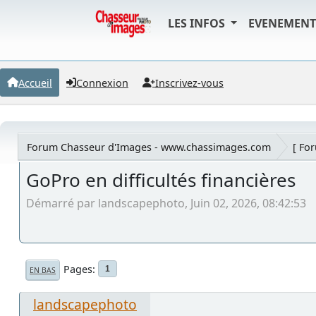
LES INFOS
EVENEMEN
Accueil
Connexion
Inscrivez-vous
Forum Chasseur d'Images - www.chassimages.com
[ Fo
GoPro en difficultés financières
Démarré par landscapephoto, Juin 02, 2026, 08:42:53
Pages
1
EN BAS
landscapephoto