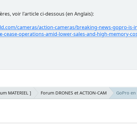
res, voir l'article ci-dessous (en Anglais):
d.com/cameras/action-cameras/breaking-news-gopro-is-in-
ure-cease-operations-amid-lower-sales-and-high-memory-co
rum MATERIEL ]
Forum DRONES et ACTION-CAM
GoPro en d