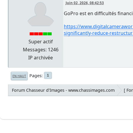
Juin 02, 2026, 08:42:53
GoPro est en difficultés financiè
https://www.digitalcameraworl
significantly-reduce-restruct
Super actif
Messages: 1246
IP archivée
Pages
1
EN HAUT
Forum Chasseur d'Images - www.chassimages.com
[ Fo