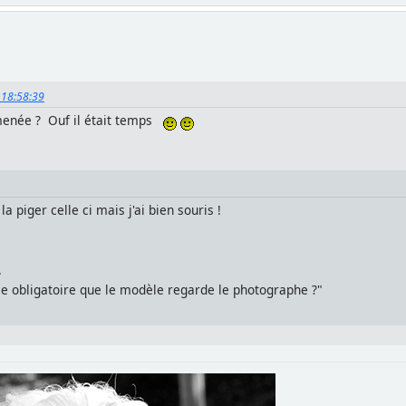
, 18:58:39
amenée ? Ouf il était temps
la piger celle ci mais j'ai bien souris !
.
ce obligatoire que le modèle regarde le photographe ?"