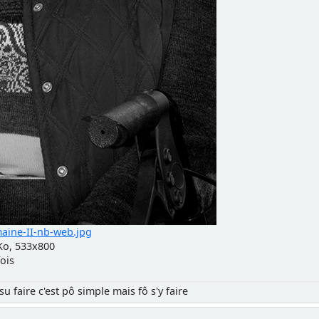
aine-II-nb-web.jpg
Ko, 533x800
ois
su faire c'est pô simple mais fô s'y faire