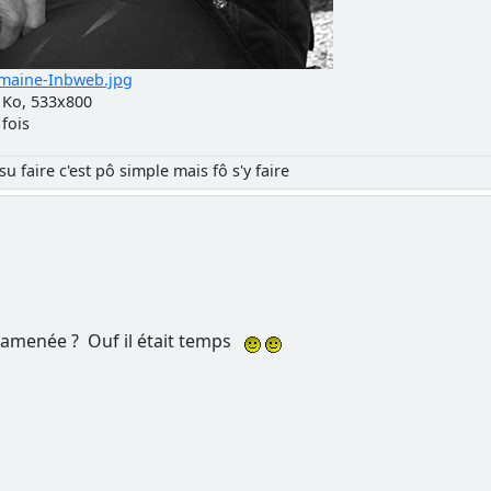
maine-Inbweb.jpg
 Ko, 533x800
 fois
su faire c'est pô simple mais fô s'y faire
 ramenée ? Ouf il était temps