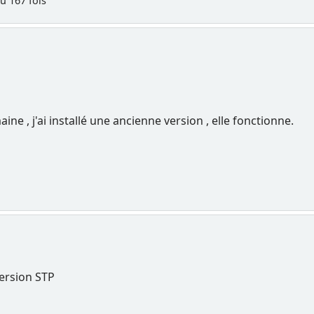
u 167 fois
e , j'ai installé une ancienne version , elle fonctionne.
version STP