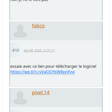
fabco
#10
Juin 08, 2026, 21:51:17
essaie avec ce lien pour télécharger le logiciel
https://we.tl/t-cyVaOOYsW8pnFvvj
pixel.14