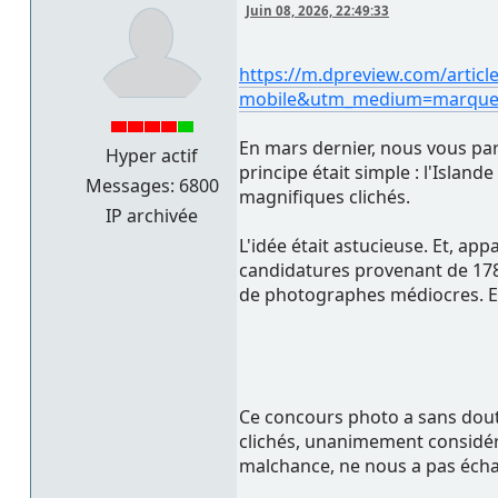
Juin 08, 2026, 22:49:33
https://m.dpreview.com/articl
mobile&utm_medium=marquee
En mars dernier, nous vous par
Hyper actif
principe était simple : l'Isl
Messages: 6800
magnifiques clichés.
IP archivée
L'idée était astucieuse. Et, a
candidatures provenant de 178
de photographes médiocres. En 
Ce concours photo a sans doute 
clichés, unanimement considéré
malchance, ne nous a pas éch