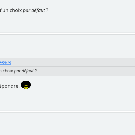
qu'un choix
par défaut
?
2:59:19
un choix
par défaut
?
répondre.