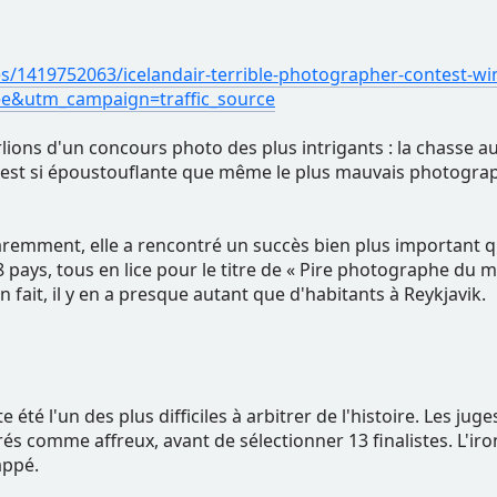
es/1419752063/icelandair-terrible-photographer-contest-w
&utm_campaign=traffic_source
lions d'un concours photo des plus intrigants : la chasse a
ande est si époustouflante que même le plus mauvais photo
pparemment, elle a rencontré un succès bien plus important q
 pays, tous en lice pour le titre de « Pire photographe d
fait, il y en a presque autant que d'habitants à Reykjavik.
été l'un des plus difficiles à arbitrer de l'histoire. Les ju
s comme affreux, avant de sélectionner 13 finalistes. L'iron
appé.