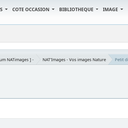
TS
COTE OCCASION
BIBLIOTHEQUE
IMAGE
rum NATimages ] -
NAT'Images - Vos images Nature
Petit d