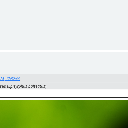
2026, 17:52:46
res (
Episyrphus balteatus
)