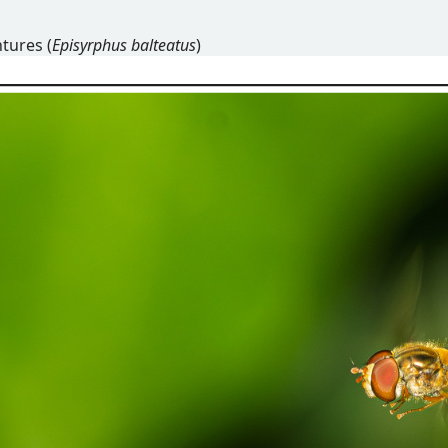
ntures (
Episyrphus balteatus
)