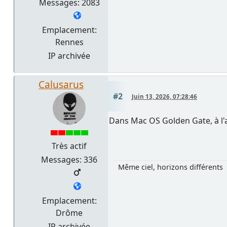
Messages: 2083
Emplacement:
Rennes
IP archivée
Calusarus
#2
Juin 13, 2026, 07:28:46
Dans Mac OS Golden Gate, à l
Très actif
Messages: 336
Même ciel, horizons différents
Emplacement:
Drôme
IP archivée