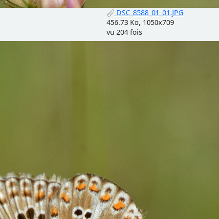
DSC_8588_01_01.JPG
456.73 Ko, 1050x709
vu 204 fois