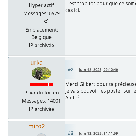
C'est trop tôt pour que ce soit
Hyper actif
cas ici.
Messages: 6529
Emplacement:
Belgique
IP archivée
urka
#2
Juin 12, 2026, 09:12:40
Merci Gilbert pour ta précieuse
Je vais pouvoir les poster sur l
Pilier du forum
André.
Messages: 14001
IP archivée
mico2
#3
Juin 12, 2026, 11:11:59