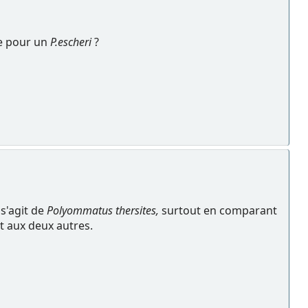
ée pour un
P.escheri
?
 s'agit de
Polyommatus thersites,
surtout en comparant
rt aux deux autres.