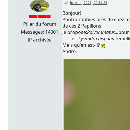
Juin 11, 2026, 20:34:23
Bonjour!
Photographiés près de chez moi,
Pilier du forum
de ces 2 Papillons.
Messages: 14001
Je propose:
Polyommatus...
pour 
et:
Lysandra hispana
femell
IP archivée
Mais qu'en est-il?
André.