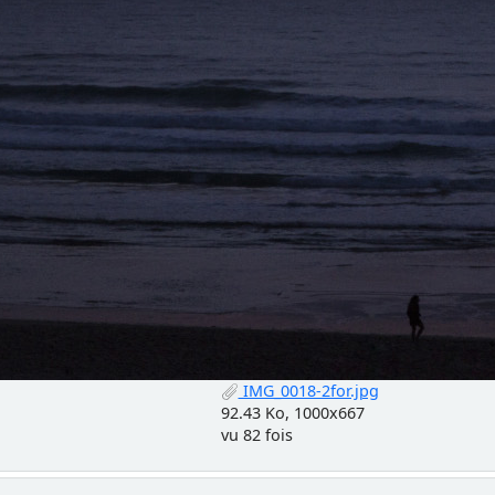
IMG_0018-2for.jpg
92.43 Ko, 1000x667
vu 82 fois