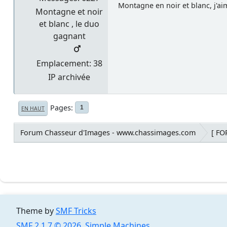
Montagne en noir et blanc, j'a
Montagne et noir
et blanc , le duo
gagnant
Emplacement: 38
IP archivée
Pages
1
EN HAUT
Forum Chasseur d'Images - www.chassimages.com
[ FO
Theme by
SMF Tricks
SMF 2.1.7 © 2026
,
Simple Machines