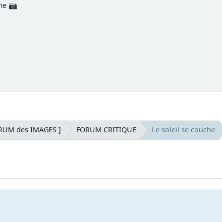
ime 📷
RUM des IMAGES ]
FORUM CRITIQUE
Le soleil se couche