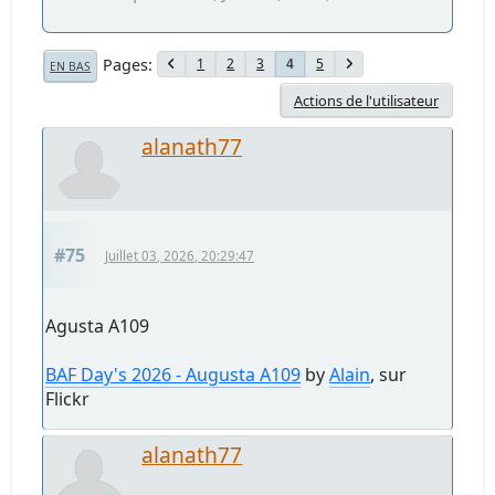
Pages
1
2
3
5
4
EN BAS
Actions de l'utilisateur
alanath77
#75
Juillet 03, 2026, 20:29:47
Agusta A109
BAF Day's 2026 - Augusta A109
by
Alain
, sur
Flickr
alanath77