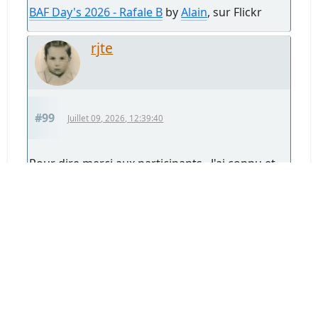
BAF Day's 2026 - Rafale B
by
Alain
, sur Flickr
rjte
#99
Juillet 09, 2026, 12:39:40
Pour dire merci aux participants , J'ai connu et
pas supporté le parc fermé avec un mur
d'escabeau , c'était il y a dix ans .... plus jamais
ça
Pages
1
2
3
5
4
EN HAUT
Actions de l'utilisateur