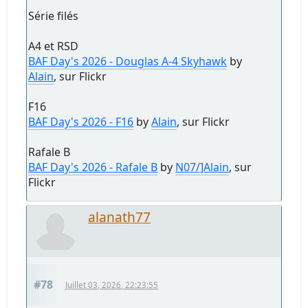
Série filés
A4 et RSD
BAF Day's 2026 - Douglas A‑4 Skyhawk
by
Alain
, sur Flickr
F16
BAF Day's 2026 - F16
by
Alain
, sur Flickr
Rafale B
BAF Day's 2026 - Rafale B
by
N07/]Alain
, sur
Flickr
alanath77
#78
Juillet 03, 2026, 22:23:55