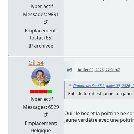
Hyper actif
Messages: 9891
Emplacement:
Tostat (65)
IP archivée
Gil 54
#3
Juillet 09, 2026, 22:01:47
Citation de: Seb65 le Juillet 09, 2026, 
Euh...le loriot est jaune...ou jaun
Hyper actif
Messages: 6529
Oui ; le bec et la poitrine ne s
jaune verdâtre avec une poitri
Emplacement:
Belgique