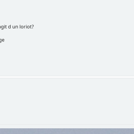
git d un loriot?
ge