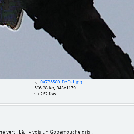
0X7B6580_DxO-1.jpg
596.28 Ko, 848x1179
vu 262 fois
une vert ! Là, j'y vois un Gobemouche gris !