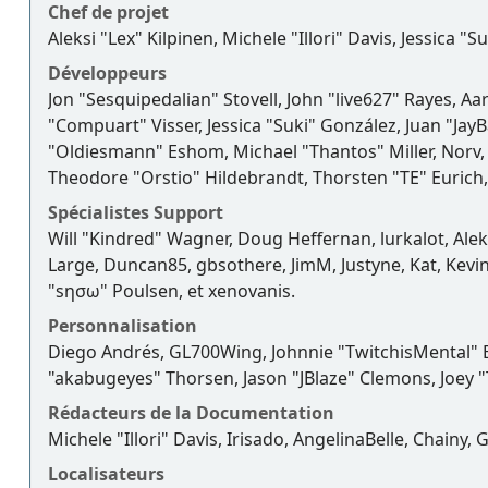
Chef de projet
Aleksi "Lex" Kilpinen, Michele "Illori" Davis, Jessica "
Développeurs
Jon "Sesquipedalian" Stovell, John "live627" Rayes, A
"Compuart" Visser, Jessica "Suki" González, Juan "J
"Oldiesmann" Eshom, Michael "Thantos" Miller, Norv, 
Theodore "Orstio" Hildebrandt, Thorsten "TE" Eurich,
Spécialistes Support
Will "Kindred" Wagner, Doug Heffernan, lurkalot, Alek
Large, Duncan85, gbsothere, JimM, Justyne, Kat, Kevi
"sησω" Poulsen, et xenovanis.
Personnalisation
Diego Andrés, GL700Wing, Johnnie "TwitchisMental" 
"akabugeyes" Thorsen, Jason "JBlaze" Clemons, Joey "
Rédacteurs de la Documentation
Michele "Illori" Davis, Irisado, AngelinaBelle, Chain
Localisateurs