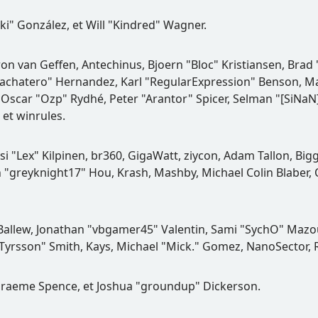
Suki" González, et Will "Kindred" Wagner.
aron van Geffen, Antechinus, Bjoern "Bloc" Kristiansen, Bra
ayBachatero" Hernandez, Karl "RegularExpression" Benson, 
Oscar "Ozp" Rydhé, Peter "Arantor" Spicer, Selman "[SiNaN
 et winrules.
si "Lex" Kilpinen, br360, GigaWatt, ziycon, Adam Tallon, Bi
n "greyknight17" Hou, Krash, Mashby, Michael Colin Blaber, 
Ballew, Jonathan "vbgamer45" Valentin, Sami "SychO" Mazou
Tyrsson" Smith, Kays, Michael "Mick." Gomez, NanoSector, Ri
y, Graeme Spence, et Joshua "groundup" Dickerson.