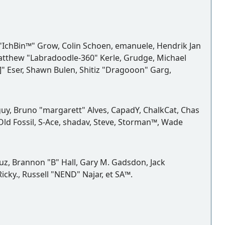
d "IchBin™" Grow, Colin Schoen, emanuele, Hendrik Jan
Matthew "Labradoodle-360" Kerle, Grudge, Michael
]" Eser, Shawn Bulen, Shitiz "Dragooon" Garg,
gguy, Bruno "margarett" Alves, CapadY, ChalkCat, Chas
Old Fossil, S-Ace, shadav, Steve, Storman™, Wade
z, Brannon "B" Hall, Gary M. Gadsdon, Jack
cky., Russell "NEND" Najar, et SA™.