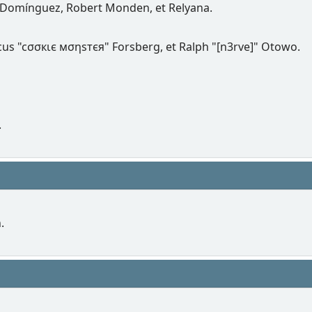
 Domínguez, Robert Monden, et Relyana.
rcus "cσσкιє мσηѕтєя" Forsberg, et Ralph "[n3rve]" Otowo.
.
.