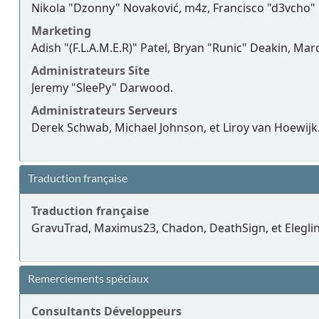
Nikola "Dzonny" Novaković, m4z, Francisco "d3vcho"
Marketing
Adish "(F.L.A.M.E.R)" Patel, Bryan "Runic" Deakin, Ma
Administrateurs Site
Jeremy "SleePy" Darwood.
Administrateurs Serveurs
Derek Schwab, Michael Johnson, et Liroy van Hoewijk
Traduction française
Traduction française
GravuTrad, Maximus23, Chadon, DeathSign, et Eleglin
Remerciements spéciaux
Consultants Développeurs