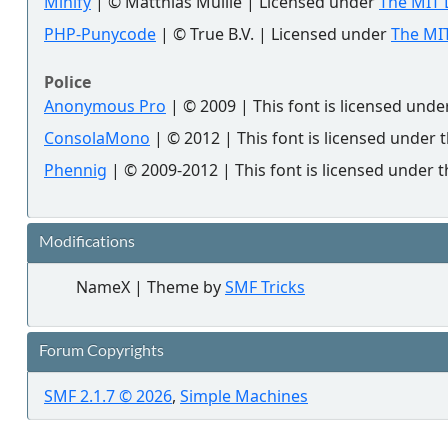
Minify
| © Matthias Mullie | Licensed under
The MIT 
PHP-Punycode
| © True B.V. | Licensed under
The MIT
Police
Anonymous Pro
| © 2009 | This font is licensed unde
ConsolaMono
| © 2012 | This font is licensed under 
Phennig
| © 2009-2012 | This font is licensed under t
Modifications
NameX | Theme by
SMF Tricks
Forum Copyrights
SMF 2.1.7 © 2026
,
Simple Machines