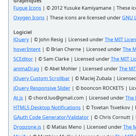
Graphiques
Fugue Icons
| © 2012 Yusuke Kamiyamane | These icon
Oxygen Icons
| These icons are licensed under
GNU 
Logiciel
JQuery
| © John Resig | Licensed under
The MIT Licen
hoverIntent
| © Brian Cherne | Licensed under
The M
SCEditor
| © Sam Clarke | Licensed under
The MIT Li
animaDrag
| © Abel Mohler | Licensed under
The MIT
jQuery Custom Scrollbar
| © Maciej Zubala | Licens
jQuery Responsive Slider
| © booncon ROCKETS | Li
At.js
| © chord.luo@gmail.com | Licensed under
The 
HTML5 Desktop Notifications
| © Tsvetan Tsvetkov |
GAuth Code Generator/Validator
| © Chris Cornutt |
Dropzone.js
| © Matias Meno | Licensed under
The M