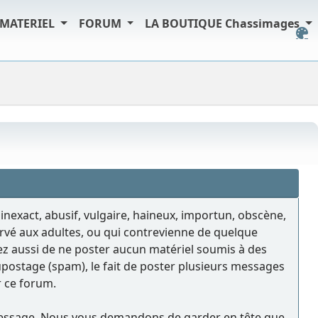
MATERIEL
FORUM
LA BOUTIQUE Chassimages
 inexact, abusif, vulgaire, haineux, importun, obscène,
ervé aux adultes, ou qui contrevienne de quelque
ptez aussi de ne poster aucun matériel soumis à des
llupostage (spam), le fait de poster plusieurs messages
ur ce forum.
ue message. Nous vous demandons de garder en tête que