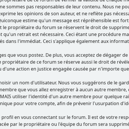
e sommes pas responsables de leur contenu. Nous ne pouvons
prime les opinions de son auteur, et ne reflète pas néces
m. Quiconque estime qu'un message est répréhensible est f
 le propriétaire du forum se réservent le droit de supprim
nt qu'un retrait est nécessaire. Ceci étant une procédure ma
és dans l'immédiat. Ceci s'applique également aux informa
s que vous postez. De plus, vous acceptez de dégager de t
 Le propriétaire de ce forum se réserve aussi le droit de révé
u d'une action en justice engagée causée par n'importe quell
e choisir un nom d'utilisateur. Nous vous suggérons de le ga
bre que vous allez enregistrer à aucun autre membre, cec
JAMAIS utiliser l'identité d'un autre membre pour quelque 
que pour votre compte, afin de prévenir l'usurpation d'ide
 profil en vous connectant sur le forum. Il est de votre re
lacée par le propriétaire ou l'équipe du forum sera supprim