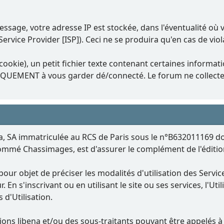
essage, votre adresse IP est stockée, dans l'éventualité où
Service Provider [ISP]). Ceci ne se produira qu'en cas de vio
okie), un petit fichier texte contenant certaines informat
NIQUEMENT à vous garder dé/connecté. Le forum ne collect
a, SA immatriculée au RCS de Paris sous le n°B632011169 dont l
nommé Chassimages, est d'assurer le complément de l'éditi
pour objet de préciser les modalités d'utilisation des Serv
. En s'inscrivant ou en utilisant le site ou ses services, l'Ut
d'Utilisation.
tions Jibena et/ou des sous-traitants pouvant être appelés 