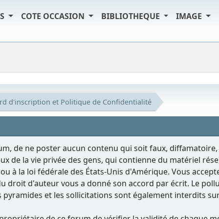
TS
COTE OCCASION
BIBLIOTHEQUE
IMAGE
d d'inscription et Politique de Confidentialité
rum, de ne poster aucun contenu qui soit faux, diffamatoire,
ux de la vie privée des gens, qui contienne du matériel rés
le ou à la loi fédérale des États-Unis d'Amérique. Vous acce
e du droit d'auteur vous a donné son accord par écrit. Le po
 les pyramides et les sollicitations sont également interdits s
le propriétaire de ce forum de vérifier la validité de chaq