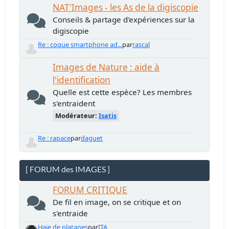
NAT'Images - les As de la digiscopie
Conseils & partage d'expériences sur la
digiscopie
Re : coque smartphone ad...
par
rascal
Images de Nature : aide à
l'identification
Quelle est cette espèce? Les membres
s'entraident
Modérateur:
Isatis
Re : rapace
par
daguet
[ FORUM des IMAGES ]
FORUM CRITIQUE
De fil en image, on se critique et on
s'entraide
Haie de platanes
par
ITA