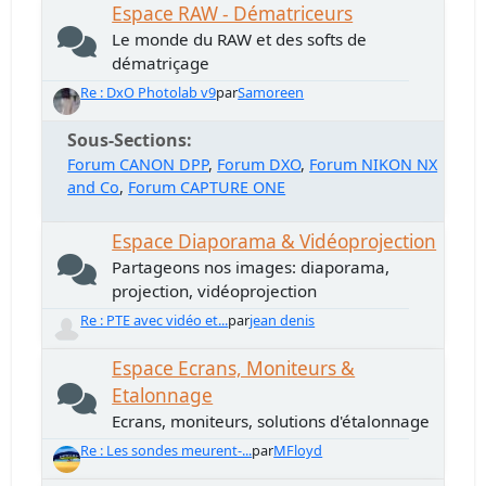
Espace RAW - Dématriceurs
Le monde du RAW et des softs de
dématriçage
Re : DxO Photolab v9
par
Samoreen
Sous-Sections
Forum CANON DPP
Forum DXO
Forum NIKON NX
and Co
Forum CAPTURE ONE
Espace Diaporama & Vidéoprojection
Partageons nos images: diaporama,
projection, vidéoprojection
Re : PTE avec vidéo et...
par
jean denis
Espace Ecrans, Moniteurs &
Etalonnage
Ecrans, moniteurs, solutions d'étalonnage
Re : Les sondes meurent-...
par
MFloyd