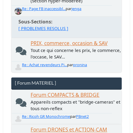
(section hyper-modérée)
Re : Page FB inaccessibl...
par
jenga
Sous-Sections
[ PROBLEMES RESOLUS ]
PRIX, commerce, occasion & SAV
Tout ce qui concerne les prix, le commerce,
l'occase, le SAV...
Re : Achat revendeurs Pi...
par
pronina
[ Forum MATERIEL ]
Forum COMPACTS & BRIDGE
Appareils compacts et "bridge-cameras" et
tous non-reflex
Re : Ricoh GR Monochrome
par
PBnet2
Forum DRONES et ACTION-CAM