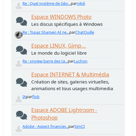
Re : Quel système de Géo...
par
nikili
Espace WINDOWS Photo
Les discus spécifiques à Windows
Re : Topaz Sharpen AI ne...
par
ChatOuille
Espace LINUX, Gimp...
Le monde du logiciel libre
Re : xnview barre des ta...
par
Luchon
Espace INTERNET & Multimédia
Création de sites, galeries virtuelles,
animations et tous usages multimedia
IA
par
flob
Espace ADOBE Lightroom -
Photoshop
Adobe - Aspect financier...
par
SimCI