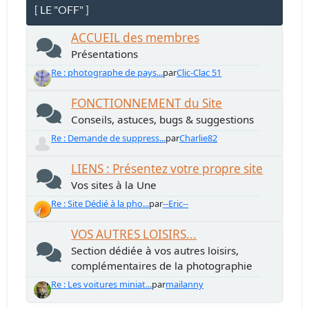
[ LE "OFF" ]
ACCUEIL des membres
Présentations
Re : photographe de pays...
par
Clic-Clac 51
FONCTIONNEMENT du Site
Conseils, astuces, bugs & suggestions
Re : Demande de suppress...
par
Charlie82
LIENS : Présentez votre propre site
Vos sites à la Une
Re : Site Dédié à la pho...
par
--Eric--
VOS AUTRES LOISIRS...
Section dédiée à vos autres loisirs,
complémentaires de la photographie
Re : Les voitures miniat...
par
mailanny