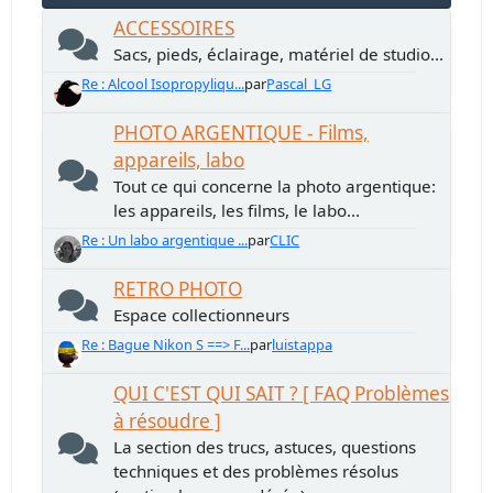
ACCESSOIRES
Sacs, pieds, éclairage, matériel de studio...
Re : Alcool Isopropyliqu...
par
Pascal_LG
PHOTO ARGENTIQUE - Films,
appareils, labo
Tout ce qui concerne la photo argentique:
les appareils, les films, le labo...
Re : Un labo argentique ...
par
CLIC
RETRO PHOTO
Espace collectionneurs
Re : Bague Nikon S ==> F...
par
luistappa
QUI C'EST QUI SAIT ? [ FAQ Problèmes
à résoudre ]
La section des trucs, astuces, questions
techniques et des problèmes résolus