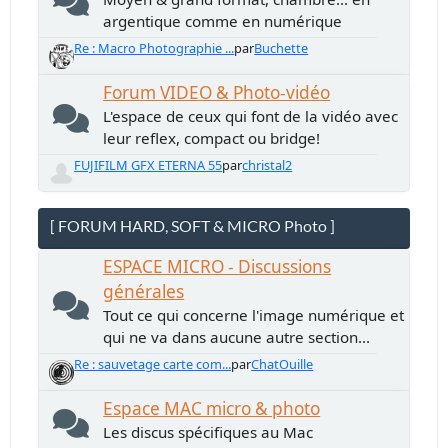
argentique comme en numérique
Re : Macro Photographie ...
par
Buchette
Forum VIDEO & Photo-vidéo
L'espace de ceux qui font de la vidéo avec
leur reflex, compact ou bridge!
FUJIFILM GFX ETERNA 55
par
christal2
[ FORUM HARD, SOFT & MICRO Photo ]
ESPACE MICRO - Discussions
générales
Tout ce qui concerne l'image numérique et
qui ne va dans aucune autre section...
Re : sauvetage carte com...
par
ChatOuille
Espace MAC micro & photo
Les discus spécifiques au Mac