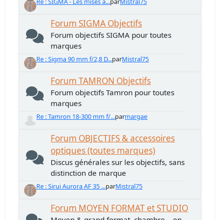
Re : SIGMA - Les mises à...
par
Mistral75
Forum SIGMA Objectifs
Forum objectifs SIGMA pour toutes
marques
Re : Sigma 90 mm f/2,8 D...
par
Mistral75
Forum TAMRON Objectifs
Forum objectifs Tamron pour toutes
marques
Re : Tamron 18-300 mm f/...
par
margae
Forum OBJECTIFS & accessoires
optiques (toutes marques)
Discus générales sur les objectifs, sans
distinction de marque
Re : Sirui Aurora AF 35 ...
par
Mistral75
Forum MOYEN FORMAT et STUDIO
Moyen & grand format, chambre... en