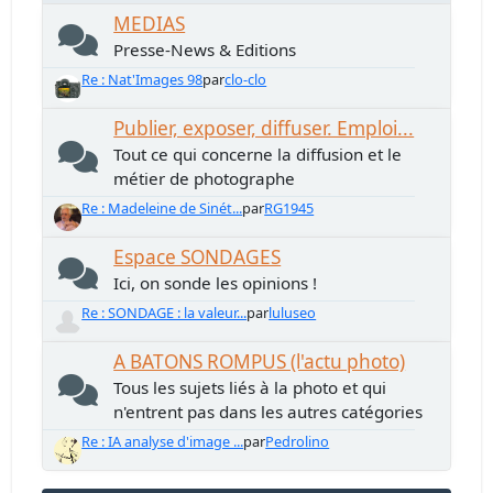
MEDIAS
Presse-News & Editions
Re : Nat'Images 98
par
clo-clo
Publier, exposer, diffuser. Emploi...
Tout ce qui concerne la diffusion et le
métier de photographe
Re : Madeleine de Sinét...
par
RG1945
Espace SONDAGES
Ici, on sonde les opinions !
Re : SONDAGE : la valeur...
par
luluseo
A BATONS ROMPUS (l'actu photo)
Tous les sujets liés à la photo et qui
n'entrent pas dans les autres catégories
Re : IA analyse d'image ...
par
Pedrolino