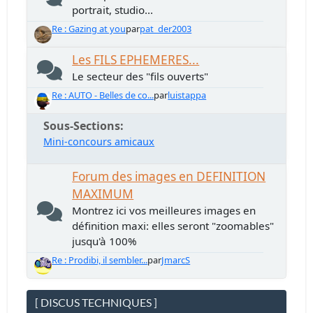
portrait, studio...
Re : Gazing at you
par
pat_der2003
Les FILS EPHEMERES...
Le secteur des "fils ouverts"
Re : AUTO - Belles de co...
par
luistappa
Sous-Sections
Mini-concours amicaux
Forum des images en DEFINITION
MAXIMUM
Montrez ici vos meilleures images en
définition maxi: elles seront "zoomables"
jusqu'à 100%
Re : Prodibi, il sembler...
par
JmarcS
[ DISCUS TECHNIQUES ]