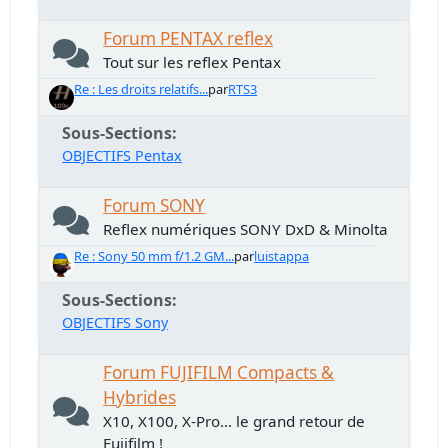
Forum PENTAX reflex
Tout sur les reflex Pentax
Re : Les droits relatifs...
par
RTS3
Sous-Sections
OBJECTIFS Pentax
Forum SONY
Reflex numériques SONY DxD & Minolta
Re : Sony 50 mm f/1.2 GM...
par
luistappa
Sous-Sections
OBJECTIFS Sony
Forum FUJIFILM Compacts &
Hybrides
X10, X100, X-Pro... le grand retour de
Fujifilm !