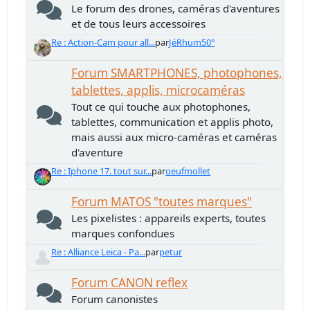
Le forum des drones, caméras d'aventures
et de tous leurs accessoires
Re : Action-Cam pour all...
par
JéRhum50°
Forum SMARTPHONES, photophones,
tablettes, applis, microcaméras
Tout ce qui touche aux photophones,
tablettes, communication et applis photo,
mais aussi aux micro-caméras et caméras
d'aventure
Re : Iphone 17. tout sur...
par
oeufmollet
Forum MATOS "toutes marques"
Les pixelistes : appareils experts, toutes
marques confondues
Re : Alliance Leica - Pa...
par
petur
Forum CANON reflex
Forum canonistes