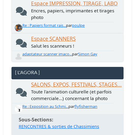
Espace IMPRESSION, TIRAGE, LABO
Encres, papiers, imprimantes et tirages
photo
Re : Papiers format rais...
par
poulpe
Espace SCANNERS
Salut les scanneurs !
adaptateur scanner imaco...
par
Simon Gay
[ L'AGORA ]
SALONS, EXPOS, FESTIVALS, STAGES...
Toute l'animation culturelle (et parfois
commerciale...) concernant la photo
Re : Exposition au Schmi...
par
flyfisherman
Sous-Sections
RENCONTRES & sorties de Chassimiens