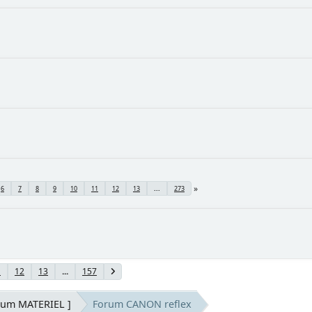
6
7
8
9
10
11
12
13
...
273
1
12
13
...
157
rum MATERIEL ]
Forum CANON reflex