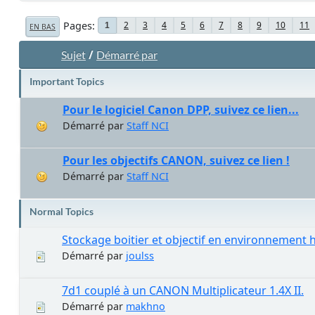
Pages
2
3
4
5
6
7
8
9
10
11
1
EN BAS
/
Sujet
Démarré par
Important Topics
Pour le logiciel Canon DPP, suivez ce lien...
Démarré par
Staff NCI
Pour les objectifs CANON, suivez ce lien !
Démarré par
Staff NCI
Normal Topics
Stockage boitier et objectif en environnement 
Démarré par
joulss
7d1 couplé à un CANON Multiplicateur 1.4X II.
Démarré par
makhno