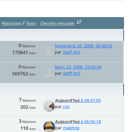
/
Réponses
Vues
Dernier message
0
Novembre 26, 2008, 00:48:02
Réponses
170841
par
Staff NCI
Vues
0
Mars 23, 2008, 23:05:49
Réponses
569762
par
Staff NCI
Vues
7
Aujourd'hui
à 08:47:09
Réponses
202
par
rsp
Vues
3
Aujourd'hui
à 06:56:18
Réponses
110
par
makhno
Vues