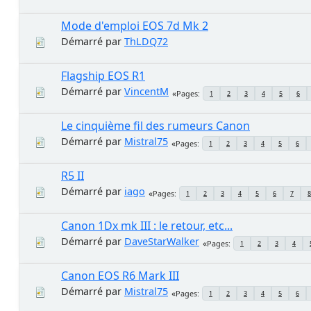
Mode d'emploi EOS 7d Mk 2
Démarré par
ThLDQ72
Flagship EOS R1
Démarré par
VincentM
Pages
1
2
3
4
5
6
Le cinquième fil des rumeurs Canon
Démarré par
Mistral75
Pages
1
2
3
4
5
6
R5 II
Démarré par
iago
Pages
1
2
3
4
5
6
7
8
Canon 1Dx mk III : le retour, etc...
Démarré par
DaveStarWalker
Pages
1
2
3
4
Canon EOS R6 Mark III
Démarré par
Mistral75
Pages
1
2
3
4
5
6