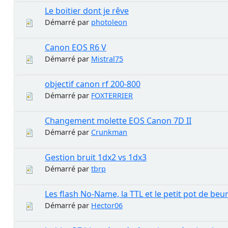
Le boitier dont je rêve
Démarré par
photoleon
Canon EOS R6 V
Démarré par
Mistral75
objectif canon rf 200-800
Démarré par
FOXTERRIER
Changement molette EOS Canon 7D II
Démarré par
Crunkman
Gestion bruit 1dx2 vs 1dx3
Démarré par
tbrp
Les flash No-Name, la TTL et le petit pot de beu
Démarré par
Hector06