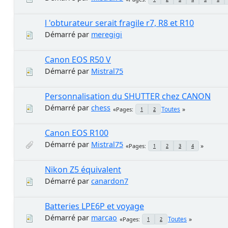
l 'obturateur serait fragile r7, R8 et R10
Démarré par
meregigi
Canon EOS R50 V
Démarré par
Mistral75
Personnalisation du SHUTTER chez CANON
Démarré par
chess
Toutes
Pages
1
2
Canon EOS R100
Démarré par
Mistral75
Pages
1
2
3
4
Nikon Z5 équivalent
Démarré par
canardon7
Batteries LPE6P et voyage
Démarré par
marcao
Toutes
Pages
1
2