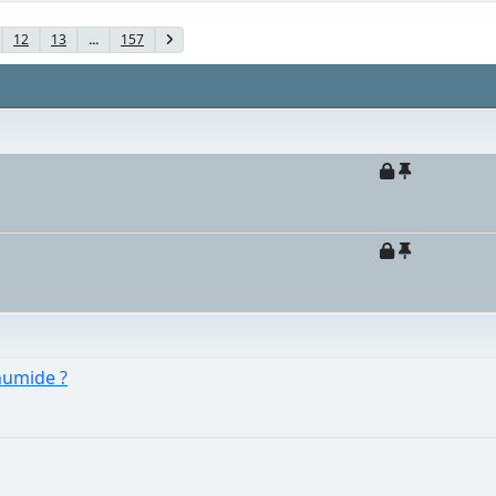
12
13
...
157
humide ?