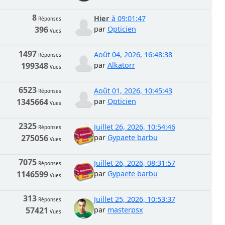
8
Hier
à 09:01:47
Réponses
396
par
Opticien
Vues
1497
Août 04, 2026, 16:48:38
Réponses
199348
par
Alkatorr
Vues
6523
Août 01, 2026, 10:45:43
Réponses
1345664
par
Opticien
Vues
2325
Juillet 26, 2026, 10:54:46
Réponses
275056
par
Gypaete barbu
Vues
7075
Juillet 26, 2026, 08:31:57
Réponses
1146599
par
Gypaete barbu
Vues
313
Juillet 25, 2026, 10:53:37
Réponses
57421
par
masterpsx
Vues