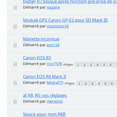
boitier R7 bloqué après fonction pré-prise de v
Démarré par
nazaire
Module GPS Canon GP-E2 pour 5D Mark III
Démarré par
nounours18
Manette inconnue
Démarré par
poc128
Canon EOS R3
Démarré par
rico7578
Pages
1
2
3
4
5
6
Canon EOS R6 Mark II
Démarré par
Mistral75
Pages
1
2
3
4
5
6
af R8, R5: vos réglages
Démarré par
meregigi
Soucis pour mon R6II