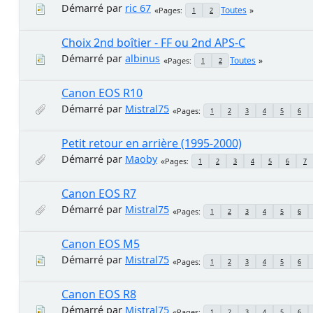
Démarré par
ric 67
Toutes
Pages
1
2
Choix 2nd boîtier - FF ou 2nd APS-C
Démarré par
albinus
Toutes
Pages
1
2
Canon EOS R10
Démarré par
Mistral75
Pages
1
2
3
4
5
6
Petit retour en arrière (1995-2000)
Démarré par
Maoby
Pages
1
2
3
4
5
6
7
Canon EOS R7
Démarré par
Mistral75
Pages
1
2
3
4
5
6
Canon EOS M5
Démarré par
Mistral75
Pages
1
2
3
4
5
6
Canon EOS R8
Démarré par
Mistral75
Pages
1
2
3
4
5
6