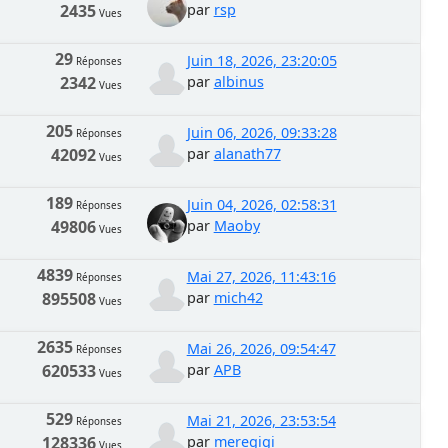
2435
par
rsp
Vues
29
Juin 18, 2026, 23:20:05
Réponses
2342
par
albinus
Vues
205
Juin 06, 2026, 09:33:28
Réponses
42092
par
alanath77
Vues
189
Juin 04, 2026, 02:58:31
Réponses
49806
par
Maoby
Vues
4839
Mai 27, 2026, 11:43:16
Réponses
895508
par
mich42
Vues
2635
Mai 26, 2026, 09:54:47
Réponses
620533
par
APB
Vues
529
Mai 21, 2026, 23:53:54
Réponses
128336
par
meregigi
Vues