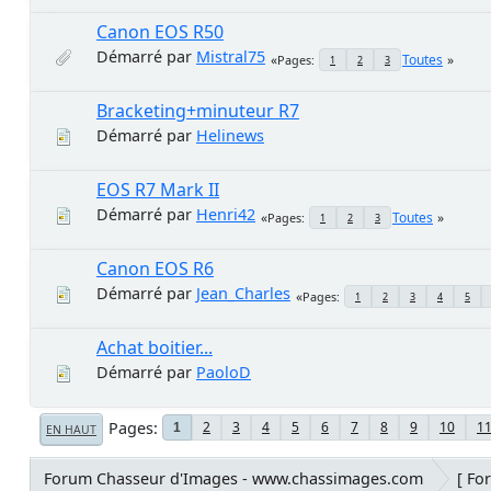
Canon EOS R50
Démarré par
Mistral75
Toutes
Pages
1
2
3
Bracketing+minuteur R7
Démarré par
Helinews
EOS R7 Mark II
Démarré par
Henri42
Toutes
Pages
1
2
3
Canon EOS R6
Démarré par
Jean_Charles
Pages
1
2
3
4
5
Achat boitier...
Démarré par
PaoloD
Pages
2
3
4
5
6
7
8
9
10
1
1
EN HAUT
Forum Chasseur d'Images - www.chassimages.com
[ Fo