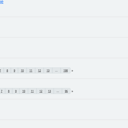
ue
7
8
9
10
11
12
13
...
198
7
8
9
10
11
12
13
...
96