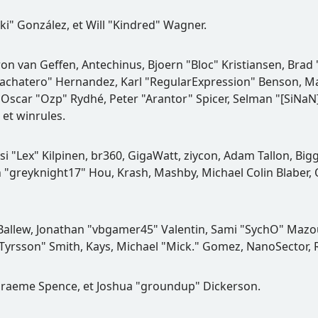
Suki" González, et Will "Kindred" Wagner.
aron van Geffen, Antechinus, Bjoern "Bloc" Kristiansen, Bra
ayBachatero" Hernandez, Karl "RegularExpression" Benson, 
Oscar "Ozp" Rydhé, Peter "Arantor" Spicer, Selman "[SiNaN
 et winrules.
si "Lex" Kilpinen, br360, GigaWatt, ziycon, Adam Tallon, Bi
n "greyknight17" Hou, Krash, Mashby, Michael Colin Blaber, 
Ballew, Jonathan "vbgamer45" Valentin, Sami "SychO" Mazou
Tyrsson" Smith, Kays, Michael "Mick." Gomez, NanoSector, Ri
y, Graeme Spence, et Joshua "groundup" Dickerson.