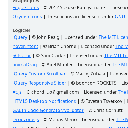
Graphiques
Fugue Icons
| © 2012 Yusuke Kamiyamane | These icon
Oxygen Icons
| These icons are licensed under
GNU 
Logiciel
JQuery
| © John Resig | Licensed under
The MIT Licen
hoverIntent
| © Brian Cherne | Licensed under
The M
SCEditor
| © Sam Clarke | Licensed under
The MIT Li
animaDrag
| © Abel Mohler | Licensed under
The MIT
jQuery Custom Scrollbar
| © Maciej Zubala | Licens
jQuery Responsive Slider
| © booncon ROCKETS | Li
At.js
| © chord.luo@gmail.com | Licensed under
The 
HTML5 Desktop Notifications
| © Tsvetan Tsvetkov |
GAuth Code Generator/Validator
| © Chris Cornutt |
Dropzone.js
| © Matias Meno | Licensed under
The M