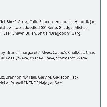
d "IchBin™" Grow, Colin Schoen, emanuele, Hendrik Jan
Matthew "Labradoodle-360" Kerle, Grudge, Michael
]" Eser, Shawn Bulen, Shitiz "Dragooon" Garg,
gguy, Bruno "margarett" Alves, CapadY, ChalkCat, Chas
Old Fossil, S-Ace, shadav, Steve, Storman™, Wade
z, Brannon "B" Hall, Gary M. Gadsdon, Jack
cky., Russell "NEND" Najar, et SA™.