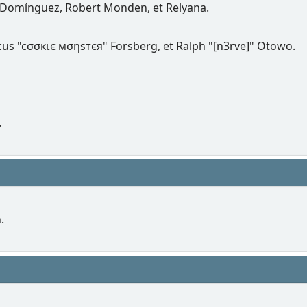
 Domínguez, Robert Monden, et Relyana.
rcus "cσσкιє мσηѕтєя" Forsberg, et Ralph "[n3rve]" Otowo.
.
.