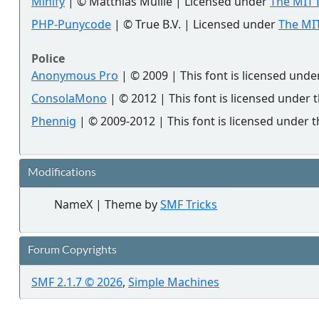
Minify
| © Matthias Mullie | Licensed under
The MIT 
PHP-Punycode
| © True B.V. | Licensed under
The MIT
Police
Anonymous Pro
| © 2009 | This font is licensed unde
ConsolaMono
| © 2012 | This font is licensed under 
Phennig
| © 2009-2012 | This font is licensed under t
Modifications
NameX | Theme by
SMF Tricks
Forum Copyrights
SMF 2.1.7 © 2026
,
Simple Machines