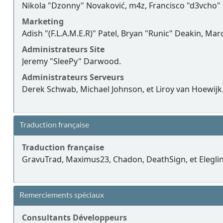
Nikola "Dzonny" Novaković, m4z, Francisco "d3vcho"
Marketing
Adish "(F.L.A.M.E.R)" Patel, Bryan "Runic" Deakin, Ma
Administrateurs Site
Jeremy "SleePy" Darwood.
Administrateurs Serveurs
Derek Schwab, Michael Johnson, et Liroy van Hoewijk
Traduction française
Traduction française
GravuTrad, Maximus23, Chadon, DeathSign, et Eleglin
Remerciements spéciaux
Consultants Développeurs