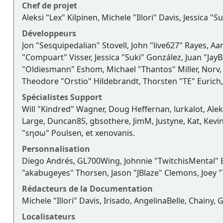
Chef de projet
Aleksi "Lex" Kilpinen, Michele "Illori" Davis, Jessica "
Développeurs
Jon "Sesquipedalian" Stovell, John "live627" Rayes, A
"Compuart" Visser, Jessica "Suki" González, Juan "J
"Oldiesmann" Eshom, Michael "Thantos" Miller, Norv, 
Theodore "Orstio" Hildebrandt, Thorsten "TE" Eurich,
Spécialistes Support
Will "Kindred" Wagner, Doug Heffernan, lurkalot, Alek
Large, Duncan85, gbsothere, JimM, Justyne, Kat, Kevi
"sησω" Poulsen, et xenovanis.
Personnalisation
Diego Andrés, GL700Wing, Johnnie "TwitchisMental" 
"akabugeyes" Thorsen, Jason "JBlaze" Clemons, Joey "
Rédacteurs de la Documentation
Michele "Illori" Davis, Irisado, AngelinaBelle, Chain
Localisateurs