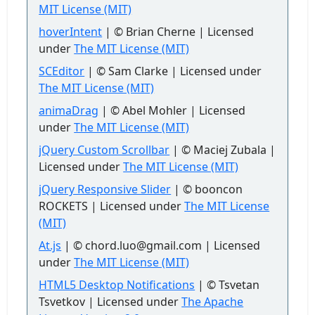
MIT License (MIT)
hoverIntent
| © Brian Cherne | Licensed
under
The MIT License (MIT)
SCEditor
| © Sam Clarke | Licensed under
The MIT License (MIT)
animaDrag
| © Abel Mohler | Licensed
under
The MIT License (MIT)
jQuery Custom Scrollbar
| © Maciej Zubala |
Licensed under
The MIT License (MIT)
jQuery Responsive Slider
| © booncon
ROCKETS | Licensed under
The MIT License
(MIT)
At.js
| © chord.luo@gmail.com | Licensed
under
The MIT License (MIT)
HTML5 Desktop Notifications
| © Tsvetan
Tsvetkov | Licensed under
The Apache