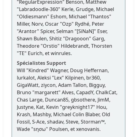
"RegularExpression" Benson, Matthew
"Labradoodle-360" Kerle, Grudge, Michael
"Oldiesmann" Eshom, Michael "Thantos"
Miller, Norv, Oscar "Ozp" Rydhé, Peter
"Arantor" Spicer, Selman "[SiNaN]" Eser,
Shawn Bulen, Shitiz "Dragooon" Garg,
Theodore "Orstio" Hildebrandt, Thorsten
"TE" Eurich, et winrules.
Spécialistes Support
Will "Kindred" Wagner, Doug Heffernan,
lurkalot, Aleksi "Lex" Kilpinen, br360,
GigaWatt, ziycon, Adam Tallon, Bigguy,
Bruno "margarett" Alves, CapadY, ChalkCat,
Chas Large, Duncan85, gbsothere, JimM,
Justyne, Kat, Kevin "greyknight17" Hou,
Krash, Mashby, Michael Colin Blaber, Old
Fossil, S-Ace, shadav, Steve, Storman™,
Wade "sησω" Poulsen, et xenovanis.