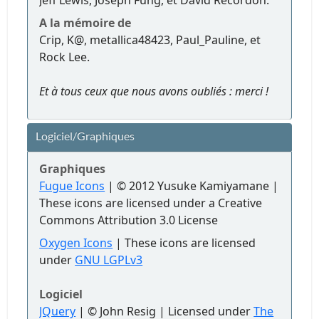
Jeff Lewis, Joseph Fung, et David Recordon.
A la mémoire de
Crip, K@, metallica48423, Paul_Pauline, et
Rock Lee.
Et à tous ceux que nous avons oubliés : merci !
Logiciel/Graphiques
Graphiques
Fugue Icons
| © 2012 Yusuke Kamiyamane |
These icons are licensed under a Creative
Commons Attribution 3.0 License
Oxygen Icons
| These icons are licensed
under
GNU LGPLv3
Logiciel
JQuery
| © John Resig | Licensed under
The