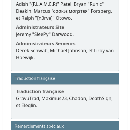
Adish "(F.L.A.M.E.R)" Patel, Bryan "Runic"
Deakin, Marcus "cσσкιє мσηѕтєя" Forsberg,
et Ralph "[n3rve]" Otowo.
Administrateurs Site
Jeremy "SleePy" Darwood.
Administrateurs Serveurs
Derek Schwab, Michael Johnson, et Liroy van
Hoewijk.
Traduction française
Traduction française
GravuTrad, Maximus23, Chadon, DeathSign,
et Eleglin.
Remerciements spéciaux