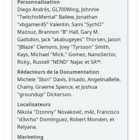
Personnalisation
Diego Andrés, GL700Wing, Johnnie
"TwitchisMental" Ballew, Jonathan
"vbgamer45" Valentin, Sami "SychO"
Mazouz, Brannon "B" Hall, Gary M.
Gadsdon, Jack "akabugeyes" Thorsen, Jason
"JBlaze" Clemons, Joey "Tyrsson" Smith,
Kays, Michael "Mick." Gomez, NanoSector,
Ricky., Russell "NEND" Najar, et SA™.
Rédacteurs de la Documentation
Michele "Illori" Davis, Irisado, AngelinaBelle,
Chainy, Graeme Spence, et Joshua
"groundup" Dickerson.
Localisateurs
Nikola "Dzonny" Novaković, m4z, Francisco
"d3vcho" Domínguez, Robert Monden, et
Relyana.
Marketing