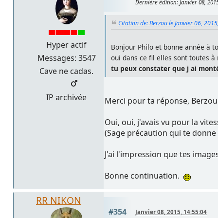
Dernière édition
: Janvier 08, 20
Citation de: Berzou le Janvier 06, 201
Hyper actif
Bonjour Philo et bonne année à to
Messages: 3547
oui dans ce fil elles sont toutes à
tu peux constater que j ai monté
Cave ne cadas.
IP archivée
Merci pour ta réponse, Berzou
Oui, oui, j'avais vu pour la vites
(Sage précaution qui te donne 
J'ai l'impression que tes image
Bonne continuation.
RR NIKON
#354
Janvier 08, 2015, 14:55:04