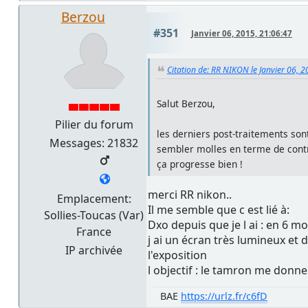
Berzou
#351
Janvier 06, 2015, 21:06:47
Citation de: RR NIKON le Janvier 06, 
Salut Berzou,
Pilier du forum
les derniers post-traitements son
Messages: 21832
sembler molles en terme de cont
ça progresse bien !
merci RR nikon..
Emplacement:
Il me semble que c est lié à:
Sollies-Toucas (Var)
Dxo depuis que je l ai : en 6 mo
France
j ai un écran très lumineux et
IP archivée
l'exposition
l objectif : le tamron me don
BAE
https://urlz.fr/c6fD