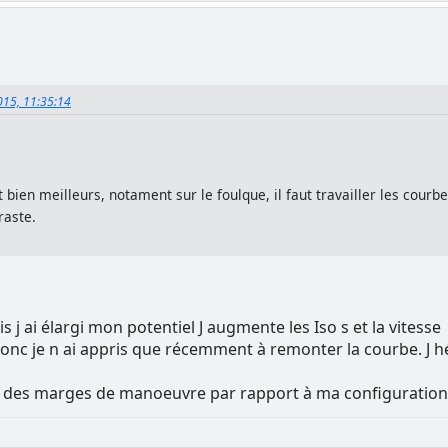
2015, 11:35:14
t bien meilleurs, notament sur le foulque, il faut travailler les cou
raste.
is j ai élargi mon potentiel J augmente les Iso s et la vitesse
 donc je n ai appris que récemment à remonter la courbe. J
ne des marges de manoeuvre par rapport à ma configuration