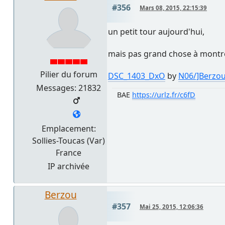
#356
Mars 08, 2015, 22:15:39
un petit tour aujourd'hui,
mais pas grand chose à montrer
Pilier du forum
DSC_1403_DxO
by
N06/]Berzo
Messages: 21832
BAE
https://urlz.fr/c6fD
Emplacement:
Sollies-Toucas (Var)
France
IP archivée
Berzou
#357
Mai 25, 2015, 12:06:36