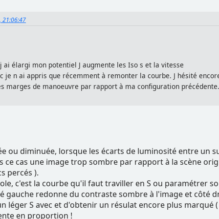
5, 21:06:47
j ai élargi mon potentiel J augmente les Iso s et la vitesse
nc je n ai appris que récemment à remonter la courbe. J hésité encor
des marges de manoeuvre par rapport à ma configuration précédente
ée ou diminuée, lorsque les écarts de luminosité entre un 
ns ce cas une image trop sombre par rapport à la scène orig
s percés ).
le, c'est la courbe qu'il faut traviller en S ou paramétrer 
gauche redonne du contraste sombre à l'image et côté droi
léger S avec et d'obtenir un résulat encore plus marqué ( at
nte en proportion !