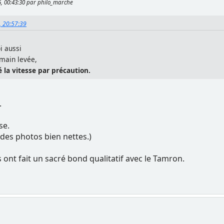
15, 00:43:30 par philo_marche
5, 20:57:39
i aussi
 main levée,
 la vitesse par précaution.
.
se.
des photos bien nettes.)
s ont fait un sacré bond qualitatif avec le Tamron.