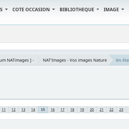
TS
COTE OCCASION
BIBLIOTHEQUE
IMAGE
rum NATimages ] -
NAT'Images - Vos images Nature
les éta
11
12
13
14
16
17
18
19
20
21
22
23
15