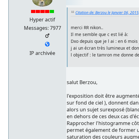
Citation de: Berzou le Janvier 06, 201
Hyper actif
Messages: 7977
merci RR nikon..
Il me semble que c est lié à:
Dxo depuis que je l ai : en 6 mois 
j ai un écran très lumineux et do
IP archivée
l objectif : le tamron me donne 
salut Berzou,
l'exposition doit être augment
sur fond de ciel ), donnent da
alors un sujet surexposé (blanc
en dehors de ces deux cas d'éco
Rapprocher l'histogramme côté 
permet également de former un 
saturation des couleurs augme