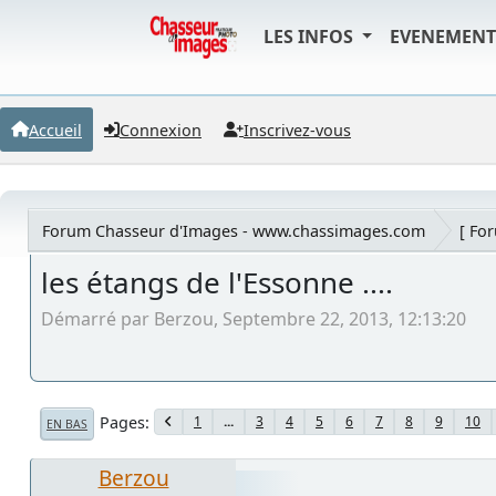
LES INFOS
EVENEMEN
Accueil
Connexion
Inscrivez-vous
Forum Chasseur d'Images - www.chassimages.com
[ Fo
les étangs de l'Essonne ....
Démarré par Berzou, Septembre 22, 2013, 12:13:20
Pages
1
...
3
4
5
6
7
8
9
10
EN BAS
Berzou