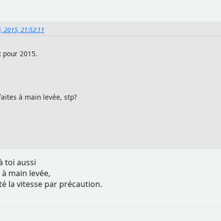
5, 2015, 21:52:11
x pour 2015.
faites à main levée, stp?
 toi aussi
s à main levée,
é la vitesse par précaution.