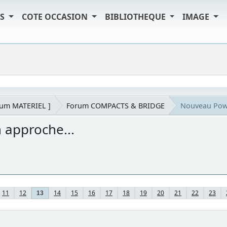
TS
COTE OCCASION
BIBLIOTHEQUE
IMAGE
rum MATERIEL ]
Forum COMPACTS & BRIDGE
Nouveau Powe
 approche...
11
12
14
15
16
17
18
19
20
21
22
23
13