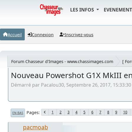
LES INFOS
EVENEMEN
Accueil
Connexion
Inscrivez-vous
Forum Chasseur d'Images - www.chassimages.com
[ Fo
Nouveau Powershot G1X MkIII en
Démarré par Pacalou30, Septembre 26, 2017, 15:33:30
Pages
1
2
3
4
5
6
7
8
9
10
EN BAS
pacmoab