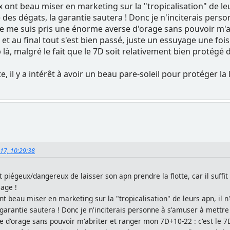
 ont beau miser en marketing sur la "tropicalisation" de leu
re des dégats, la garantie sautera ! Donc je n'inciterais pers
je me suis pris une énorme averse d'orage sans pouvoir m'ab
2 et au final tout s'est bien passé, juste un essuyage une foi
p là, malgré le fait que le 7D soit relativement bien protégé 
, il y a intérêt à avoir un beau pare-soleil pour protéger la 
017, 10:29:38
 piégeux/dangereux de laisser son apn prendre la flotte, car il suffit
age !
t beau miser en marketing sur la "tropicalisation" de leurs apn, il n
 garantie sautera ! Donc je n'inciterais personne à s'amuser à mettre
d'orage sans pouvoir m'abriter et ranger mon 7D+10-22 : c'est le 7D q