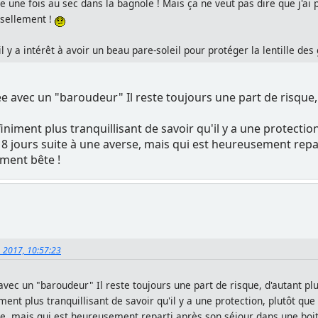
e une fois au sec dans la bagnole ! Mais ça ne veut pas dire que j'ai 
ssellement !
il y a intérêt à avoir un beau pare-soleil pour protéger la lentille des
ée avec un "baroudeur" Il reste toujours une part de risque,
niment plus tranquillisant de savoir qu'il y a une protection
8 jours suite à une averse, mais qui est heureusement repart
iment bête !
, 2017, 10:57:23
 avec un "baroudeur" Il reste toujours une part de risque, d'autant p
ent plus tranquillisant de savoir qu'il y a une protection, plutôt que
se, mais qui est heureusement reparti après son séjour dans une boite