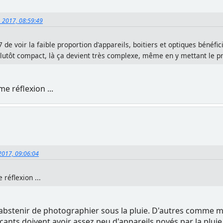
, 2017, 08:59:49
e voir la faible proportion d'appareils, boitiers et optiques bénéfi
 plutôt compact, là ça devient très complexe, même en y mettant le pr
e réflexion ...
 2017, 09:06:04
réflexion ...
s'abstenir de photographier sous la pluie. D'autres comme m
cants doivent avoir assez peu d'appareils noyés par la pluie,