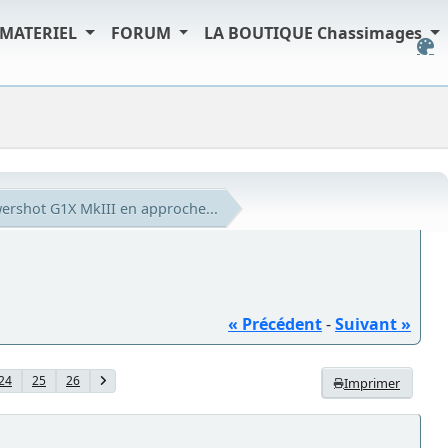
MATERIEL
FORUM
LA BOUTIQUE Chassimages
rshot G1X MkIII en approche...
« Précédent
-
Suivant »
24
25
26
Imprimer