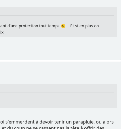
ciant d'une protection tout temps ☹️ Et si en plus on
ix.
oi s'emmerdent à devoir tenir un parapluie, ou alors
 et du coup ne se cassent pas la tête à offrir des