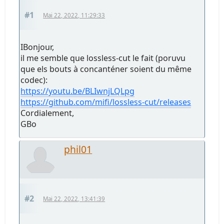
#1
Mai 22, 2022, 11:29:33
IBonjour,
il me semble que lossless-cut le fait (poruvu
que els bouts à concanténer soient du même
codec):
https://youtu.be/BLIwnjLQLpg
https://github.com/mifi/lossless-cut/releases
Cordialement,
GBo
phil01
#2
Mai 22, 2022, 13:41:39