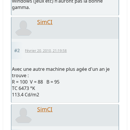
Windows (jeux etc) n'auront pas la bonne
gamma.
SimCI
#2
Février 20, 2010, 21:19:58
Avec une autre machine plus agée d'un an je
trouve :
R = 100 V = 88 B = 95
TC 6473 °K
113.4 Cd/m2
SimCI