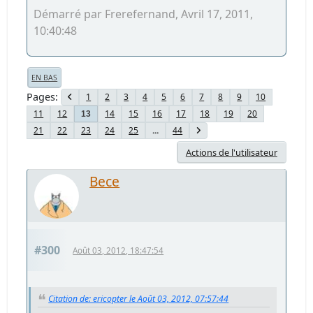
Démarré par Frerefernand, Avril 17, 2011,
10:40:48
EN BAS
Pages
1
2
3
4
5
6
7
8
9
10
11
12
14
15
16
17
18
19
20
13
21
22
23
24
25
...
44
Actions de l'utilisateur
Bece
#300
Août 03, 2012, 18:47:54
Citation de: ericopter le Août 03, 2012, 07:57:44