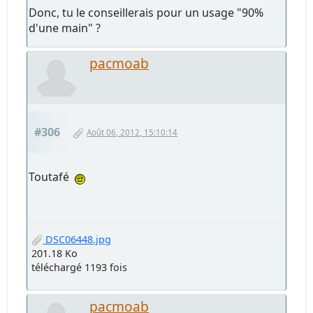
Donc, tu le conseillerais pour un usage "90%
d'une main" ?
pacmoab
#306
Août 06, 2012, 15:10:14
Toutafé
DSC06448.jpg
201.18 Ko
téléchargé 1193 fois
pacmoab