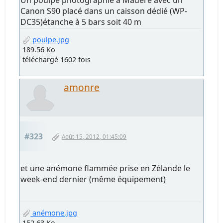
Canon S90 placé dans un caisson dédié (WP-
DC35)étanche à 5 bars soit 40 m
poulpe.jpg
189.56 Ko
téléchargé 1602 fois
amonre
#323
Août 15, 2012, 01:45:09
et une anémone flammée prise en Zélande le
week-end dernier (même équipement)
anémone.jpg
152.63 Ko