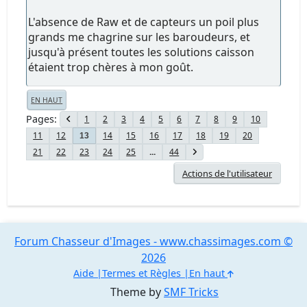
L'absence de Raw et de capteurs un poil plus
grands me chagrine sur les baroudeurs, et
jusqu'à présent toutes les solutions caisson
étaient trop chères à mon goût.
EN HAUT
Pages
1
2
3
4
5
6
7
8
9
10
11
12
14
15
16
17
18
19
20
13
21
22
23
24
25
...
44
Actions de l'utilisateur
Forum Chasseur d'Images - www.chassimages.com ©
2026
Aide
Termes et Règles
En haut
Theme by
SMF Tricks