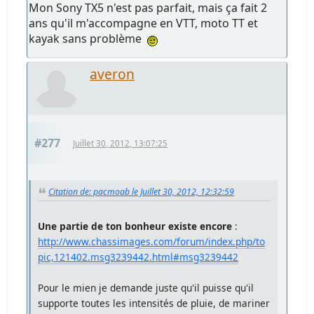
Mon Sony TX5 n'est pas parfait, mais ça fait 2
ans qu'il m'accompagne en VTT, moto TT et
kayak sans problème
averon
#277
Juillet 30, 2012, 13:07:25
Citation de: pacmoab le Juillet 30, 2012, 12:32:59
Une partie de ton bonheur existe encore
:
http://www.chassimages.com/forum/index.php/to
pic,121402.msg3239442.html#msg3239442
Pour le mien je demande juste qu'il puisse qu'il
supporte toutes les intensités de pluie, de mariner