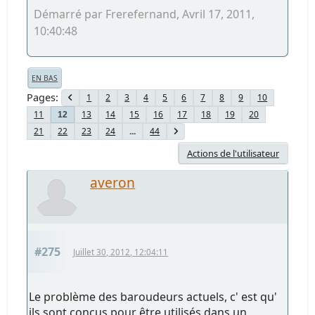
Démarré par Frerefernand, Avril 17, 2011,
10:40:48
EN BAS
Pages
1
2
3
4
5
6
7
8
9
10
11
13
14
15
16
17
18
19
20
12
21
22
23
24
...
44
Actions de l'utilisateur
averon
#275
Juillet 30, 2012, 12:04:11
Le problème des baroudeurs actuels, c' est qu'
ils sont conçus pour être utilisés dans un