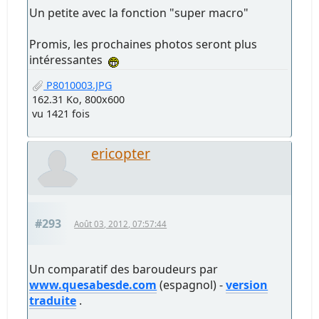
Un petite avec la fonction "super macro"
Promis, les prochaines photos seront plus
intéressantes
P8010003.JPG
162.31 Ko, 800x600
vu 1421 fois
ericopter
#293
Août 03, 2012, 07:57:44
Un comparatif des baroudeurs par
www.quesabesde.com
(espagnol) -
version
traduite
.