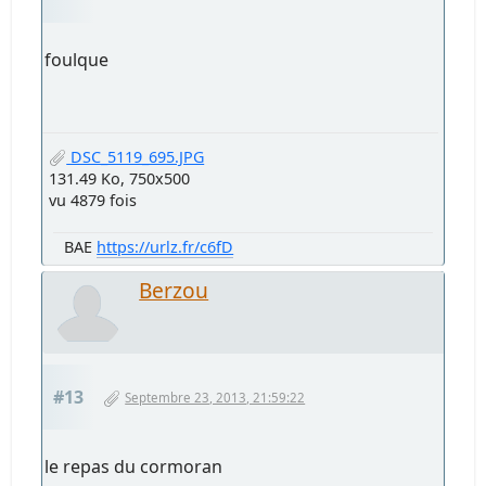
foulque
DSC_5119_695.JPG
131.49 Ko, 750x500
vu 4879 fois
BAE
https://urlz.fr/c6fD
Berzou
#13
Septembre 23, 2013, 21:59:22
le repas du cormoran