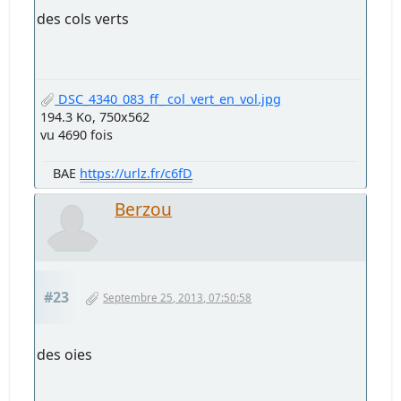
des cols verts
DSC_4340_083_ff_ col_vert_en_vol.jpg
194.3 Ko, 750x562
vu 4690 fois
BAE
https://urlz.fr/c6fD
Berzou
#23
Septembre 25, 2013, 07:50:58
des oies