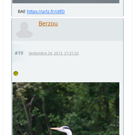
BAE
https://urlz.fr/c6fD
Berzou
#19
Septembre 24, 2013, 21:31:33