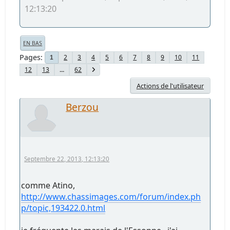
12:13:20
EN BAS
Pages
2
3
4
5
6
7
8
9
10
11
1
12
13
...
62
Actions de l'utilisateur
Berzou
Septembre 22, 2013, 12:13:20
comme Atino,
http://www.chassimages.com/forum/index.ph
p/topic,193422.0.html