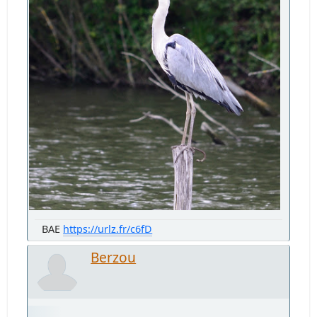
BAE
https://urlz.fr/c6fD
Berzou