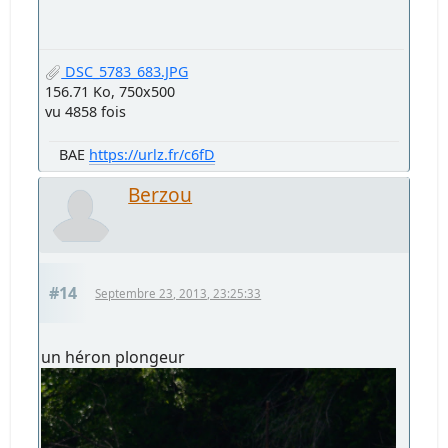
DSC_5783_683.JPG
156.71 Ko, 750x500
vu 4858 fois
BAE
https://urlz.fr/c6fD
Berzou
#14
Septembre 23, 2013, 23:25:33
un héron plongeur