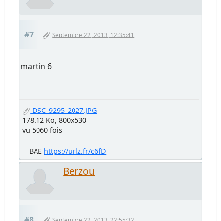
#7
Septembre 22, 2013, 12:35:41
martin 6
DSC_9295_2027.JPG
178.12 Ko, 800x530
vu 5060 fois
BAE
https://urlz.fr/c6fD
Berzou
#8
Septembre 22, 2013, 22:55:32