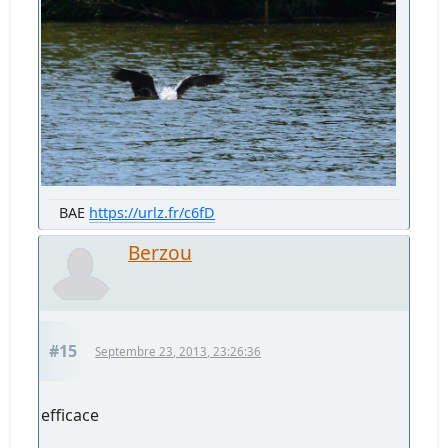
BAE
https://urlz.fr/c6fD
Berzou
#15
Septembre 23, 2013, 23:26:36
efficace