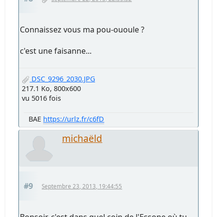
Connaissez vous ma pou-ououle ?
c'est une faisanne...
DSC_9296_2030.JPG
217.1 Ko, 800x600
vu 5016 fois
BAE
https://urlz.fr/c6fD
michaëld
#9
Septembre 23, 2013, 19:44:55