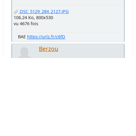
DSC_5129_284_2127.JPG
106.24 Ko, 800x530
vu 4676 fois
BAE
https://urlz.fr/c6fD
Berzou
#24
Septembre 25, 2013, 07:56:30
et des oisons
DSC_5600_526_oison.jpg
212.47 Ko, 800x530