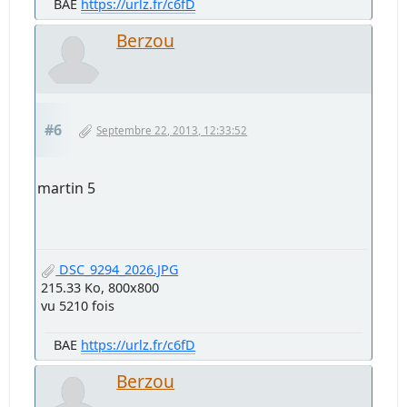
BAE
https://urlz.fr/c6fD
Berzou
#6
Septembre 22, 2013, 12:33:52
martin 5
DSC_9294_2026.JPG
215.33 Ko, 800x800
vu 5210 fois
BAE
https://urlz.fr/c6fD
Berzou