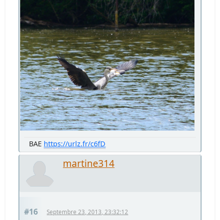
BAE
https://urlz.fr/c6fD
martine314
#16
Septembre 23, 2013, 23:32:12