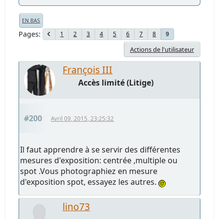
EN BAS
Pages
1
2
3
4
5
6
7
8
9
Actions de l'utilisateur
François III
Accès limité (Litige)
#200
Avril 09, 2015, 23:25:32
Il faut apprendre à se servir des différentes
mesures d'exposition: centrée ,multiple ou
spot .Vous photographiez en mesure
d'exposition spot, essayez les autres.
lino73