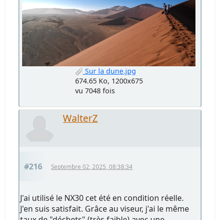
Sur la dune.jpg
674.65 Ko, 1200x675
vu 7048 fois
WalterZ
#216
Septembre 02, 2025, 08:38:34
J'ai utilisé le NX30 cet été en condition réelle.
J'en suis satisfait. Grâce au viseur, j'ai le même
taux de "déchets" (très faible) avec une