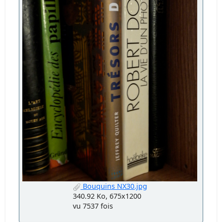
Bouquins NX30.jpg
340.92 Ko, 675x1200
vu 7537 fois