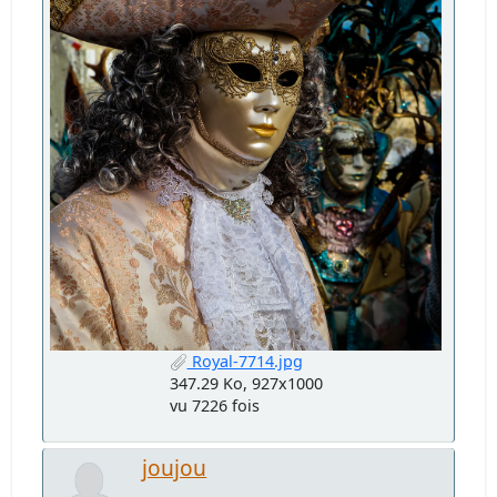
Royal-7714.jpg
347.29 Ko, 927x1000
vu 7226 fois
joujou