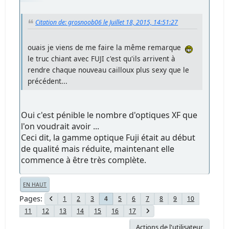
Citation de: grosnoob06 le Juillet 18, 2015, 14:51:27
ouais je viens de me faire la même remarque
le truc chiant avec FUJI c'est qu'ils arrivent à
rendre chaque nouveau cailloux plus sexy que le
précédent...
Oui c'est pénible le nombre d'optiques XF que
l'on voudrait avoir ...
Ceci dit, la gamme optique Fuji était au début
de qualité mais réduite, maintenant elle
commence à être très complète.
EN HAUT
Pages
1
2
3
5
6
7
8
9
10
4
11
12
13
14
15
16
17
Actions de l'utilisateur