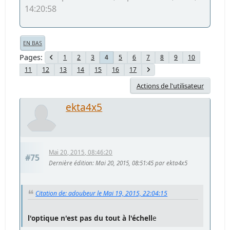
14:20:58
EN BAS
Pages
1
2
3
5
6
7
8
9
10
4
11
12
13
14
15
16
17
Actions de l'utilisateur
ekta4x5
Mai 20, 2015, 08:46:20
#75
Dernière édition
: Mai 20, 2015, 08:51:45 par ekta4x5
Citation de: adoubeur le Mai 19, 2015, 22:04:15
l'optique n'est pas du tout à l'échell
e