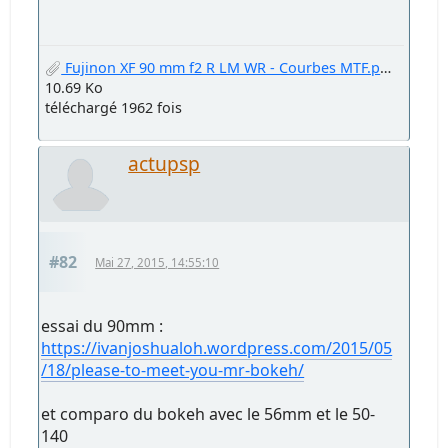
Fujinon XF 90 mm f2 R LM WR - Courbes MTF.png
10.69 Ko
téléchargé 1962 fois
actupsp
#82
Mai 27, 2015, 14:55:10
essai du 90mm :
https://ivanjoshualoh.wordpress.com/2015/05
/18/please-to-meet-you-mr-bokeh/
et comparo du bokeh avec le 56mm et le 50-
140