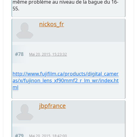
même problème au niveau de la bague du 16-
55.
nickos_fr
#78
Mai 20, 2015, 15:23:32
http://www.fujifilm.ca/products/digital_camer
as/x/fujinon_lens_xf90mmf2_r_lm_wr/index.ht
ml
jbpfrance
#79
Mai 20, 2015, 18:42:00