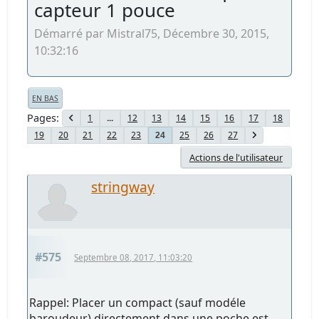
capteur 1 pouce
Démarré par Mistral75, Décembre 30, 2015,
10:32:16
EN BAS
Pages
1
...
12
13
14
15
16
17
18
19
20
21
22
23
25
26
27
24
Actions de l'utilisateur
stringway
#575
Septembre 08, 2017, 11:03:20
Rappel: Placer un compact (sauf modéle
baroudeur) directement dans une poche est