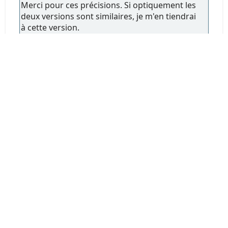
Merci pour ces précisions. Si optiquement les
deux versions sont similaires, je m'en tiendrai
à cette version.
Même avec du matériel WR, je suis très
prudent lorsque les conditions météo ou
climatiques sont difficiles, donc ce critère n'est
pas prioritaire pour moi..
Ce qui me manquera en définitive le plus, c'est
la bague de diaphragme graduée, mais je ferai
avec...
Toutes
Pages
1
2
EN HAUT
Actions de l'utilisateur
Forum Chasseur d'Images - www.chassimages.com ©
2026
Aide
Termes et Règles
En haut