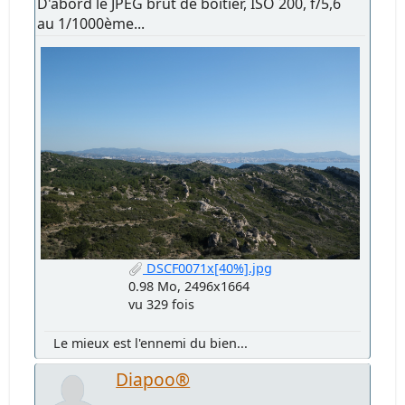
D'abord le JPEG brut de boîtier, ISO 200, f/5,6
au 1/1000ème...
DSCF0071x[40%].jpg
0.98 Mo, 2496x1664
vu 329 fois
Le mieux est l'ennemi du bien...
Diapoo®