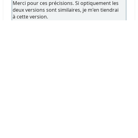
Merci pour ces précisions. Si optiquement les
deux versions sont similaires, je m'en tiendrai
à cette version.
Même avec du matériel WR, je suis très
prudent lorsque les conditions météo ou
climatiques sont difficiles, donc ce critère n'est
pas prioritaire pour moi..
Ce qui me manquera en définitive le plus, c'est
la bague de diaphragme graduée, mais je ferai
avec...
Toutes
Pages
1
2
EN HAUT
Actions de l'utilisateur
Forum Chasseur d'Images - www.chassimages.com ©
2026
Aide
Termes et Règles
En haut