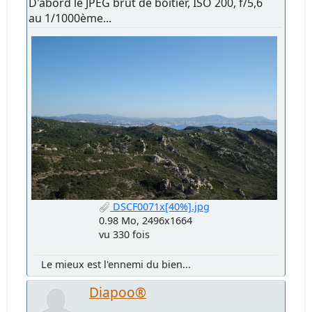
D'abord le JPEG brut de boîtier, ISO 200, f/5,6
au 1/1000ème...
DSCF0071x[40%].jpg
0.98 Mo, 2496x1664
vu 330 fois
Le mieux est l'ennemi du bien...
Diapoo®