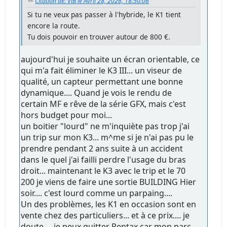
Citation de: ViB le Avril 28, 2026, 18:50:06
Si tu ne veux pas passer à l'hybride, le K1 tient
encore la route.
Tu dois pouvoir en trouver autour de 800 €.
aujourd'hui je souhaite un écran orientable, ce
qui m'a fait éliminer le K3 III... un viseur de
qualité, un capteur permettant une bonne
dynamique.... Quand je vois le rendu de
certain MF e rêve de la série GFX, mais c'est
hors budget pour moi...
un boitier "lourd" ne m'inquiète pas trop j'ai
un trip sur mon K3... m^me si je n'ai pas pu le
prendre pendant 2 ans suite à un accident
dans le quel j'ai failli perdre l'usage du bras
droit... maintenant le K3 avec le trip et le 70
200 je viens de faire une sortie BUILDING Hier
soir.... c'est lourd comme un parpaing....
Un des problèmes, les K1 en occasion sont en
vente chez des particuliers... et à ce prix.... je
doute.... je peux quitter Pentax car mon parc