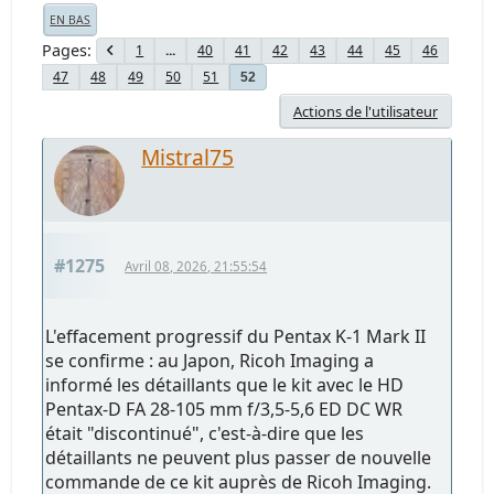
EN BAS
Pages
1
...
40
41
42
43
44
45
46
47
48
49
50
51
52
Actions de l'utilisateur
Mistral75
#1275
Avril 08, 2026, 21:55:54
L'effacement progressif du Pentax K-1 Mark II
se confirme : au Japon, Ricoh Imaging a
informé les détaillants que le kit avec le HD
Pentax-D FA 28-105 mm f/3,5-5,6 ED DC WR
était "discontinué", c'est-à-dire que les
détaillants ne peuvent plus passer de nouvelle
commande de ce kit auprès de Ricoh Imaging.