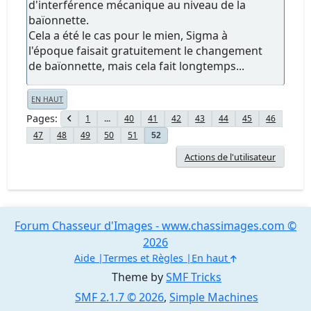
d'interférence mécanique au niveau de la
baïonnette.
Cela a été le cas pour le mien, Sigma à
l'époque faisait gratuitement le changement
de baïonnette, mais cela fait longtemps...
EN HAUT
Pages
1
...
40
41
42
43
44
45
46
47
48
49
50
51
52
Actions de l'utilisateur
Forum Chasseur d'Images - www.chassimages.com ©
2026
Aide
Termes et Règles
En haut
Theme by
SMF Tricks
SMF 2.1.7 © 2026
,
Simple Machines