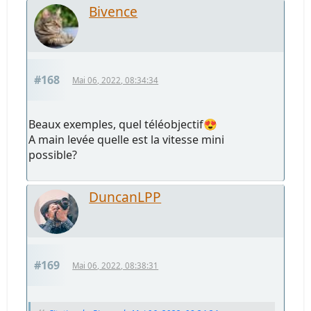
Bivence
#168
Mai 06, 2022, 08:34:34
Beaux exemples, quel téléobjectif😍
A main levée quelle est la vitesse mini
possible?
DuncanLPP
#169
Mai 06, 2022, 08:38:31