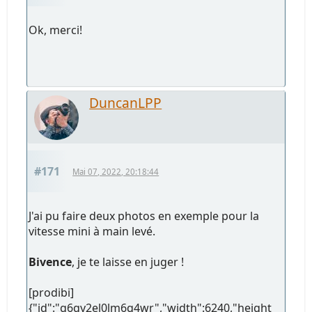
Ok, merci!
DuncanLPP
#171
Mai 07, 2022, 20:18:44
J'ai pu faire deux photos en exemple pour la
vitesse mini à main levé.
Bivence
, je te laisse en juger !
[prodibi]
{"id":"g6gy2el0lm6q4wr","width":6240,"height