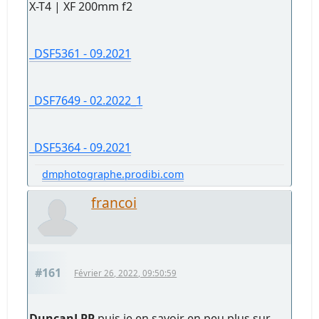
X-T4 | XF 200mm f2
_DSF5361 - 09.2021
_DSF7649 - 02.2022_1
_DSF5364 - 09.2021
dmphotographe.prodibi.com
francoi
#161
Février 26, 2022, 09:50:59
DuncanLPP
puis je en savoir en peu plus sur