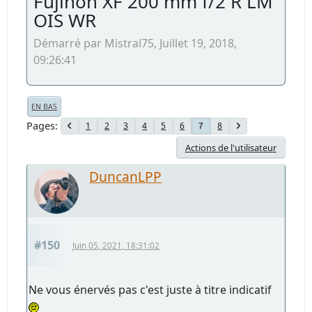
Fujinon XF 200 mm f/2 R LM
OIS WR
Démarré par Mistral75, Juillet 19, 2018,
09:26:41
EN BAS
Pages
1
2
3
4
5
6
8
7
Actions de l'utilisateur
DuncanLPP
#150
Juin 05, 2021, 18:31:02
Ne vous énervés pas c'est juste à titre indicatif