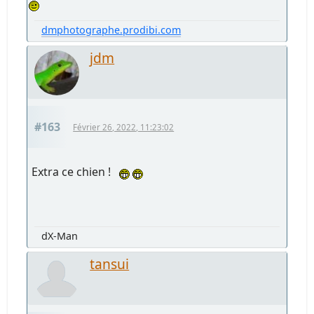
dmphotographe.prodibi.com
jdm
#163
Février 26, 2022, 11:23:02
Extra ce chien !
dX-Man
tansui