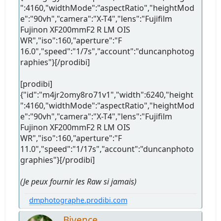
":4160,"widthMode":"aspectRatio","heightMod
e":"90vh","camera":"X-T4","lens":"Fujifilm
Fujinon XF200mmF2 R LM OIS
WR","iso":160,"aperture":"F
16.0","speed":"1/7s","account":"duncanphotog
raphies"}[/prodibi]
[prodibi]
{"id":"m4jr2omy8ro71v1","width":6240,"height
":4160,"widthMode":"aspectRatio","heightMod
e":"90vh","camera":"X-T4","lens":"Fujifilm
Fujinon XF200mmF2 R LM OIS
WR","iso":160,"aperture":"F
11.0","speed":"1/17s","account":"duncanphoto
graphies"}[/prodibi]
(Je peux fournir les Raw si jamais)
dmphotographe.prodibi.com
Bivence