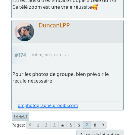
1.4 est aussi très efficace couplé à celle du T4!
Ce télé zoom est une vraie réussite🥰
DuncanLPP
#174
Mai 16, 2022, 08:13:23
Pour les photos de groupe, bien prévoir le
recule nécessaire !
dmphotographe.prodibi.com
EN HAUT
Pages
1
2
3
4
5
6
8
7
Actions de l'utilisateur