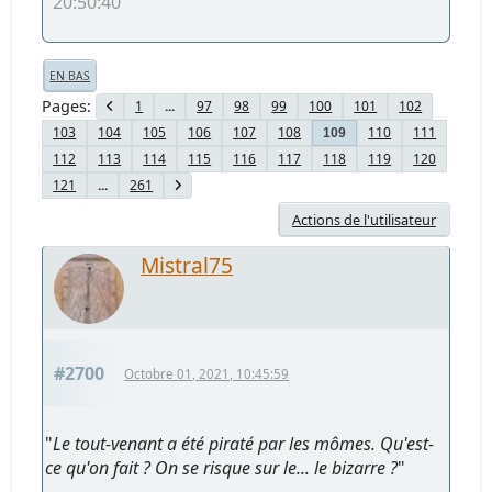
20:50:40
EN BAS
Pages
1
...
97
98
99
100
101
102
103
104
105
106
107
108
110
111
109
112
113
114
115
116
117
118
119
120
121
...
261
Actions de l'utilisateur
Mistral75
#2700
Octobre 01, 2021, 10:45:59
"
Le tout-venant a été piraté par les mômes. Qu'est-
ce qu'on fait ? On se risque sur le... le bizarre ?
"