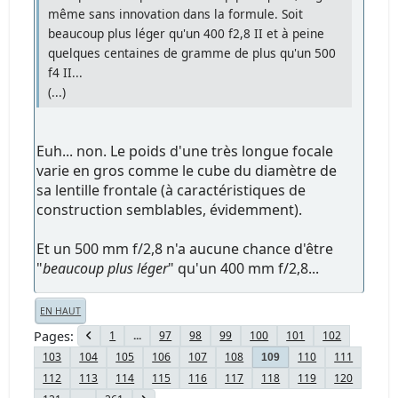
même sans innovation dans la formule. Soit
beaucoup plus léger qu'un 400 f2,8 II et à peine
quelques centaines de gramme de plus qu'un 500
f4 II...
(...)
Euh... non. Le poids d'une très longue focale
varie en gros comme le cube du diamètre de
sa lentille frontale (à caractéristiques de
construction semblables, évidemment).
Et un 500 mm f/2,8 n'a aucune chance d'être
"
beaucoup plus léger
" qu'un 400 mm f/2,8...
EN HAUT
Pages
1
...
97
98
99
100
101
102
103
104
105
106
107
108
110
111
109
112
113
114
115
116
117
118
119
120