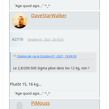
"Age quod agis..." ^_^
DaveStarWalker
#2719
Octobre 01, 2021, 20:16:51
Citation de: rsp le Octobre 01, 2021, 19:09:59
Le 2,8/200-500 Sigma pèse dans les 12 kg, non ?
Plutôt 15, 16 kg...
"Age quod agis..." ^_^
PiMouss