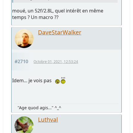
moué, un 52f/2.8L, quel intérêt en même
temps ? Un macro ??
DaveStarWalker
#2710
Octobre 01, 2021, 12:53:24
Idem... je vois pas
"Age quod agis..." ^_^
Luthval