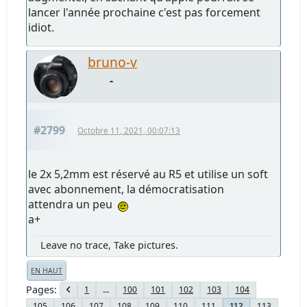
lancer l'année prochaine c'est pas forcement
idiot.
bruno-v
-
#2799
Octobre 11, 2021, 00:07:13
le 2x 5,2mm est réservé au R5 et utilise un soft
avec abonnement, la démocratisation
attendra un peu
a+
Leave no trace, Take pictures.
EN HAUT
Pages
1
...
100
101
102
103
104
105
106
107
108
109
110
111
113
112