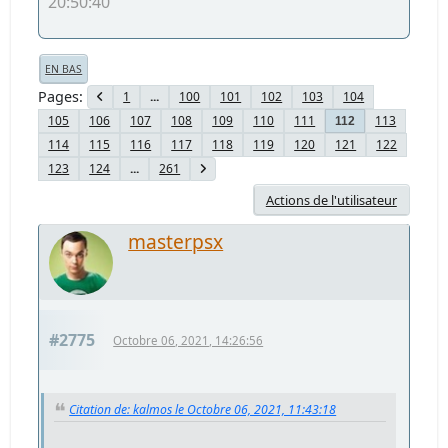
20:50:40
EN BAS
Pages
1
...
100
101
102
103
104
105
106
107
108
109
110
111
113
112
114
115
116
117
118
119
120
121
122
123
124
...
261
Actions de l'utilisateur
masterpsx
#2775
Octobre 06, 2021, 14:26:56
Citation de: kalmos le Octobre 06, 2021, 11:43:18