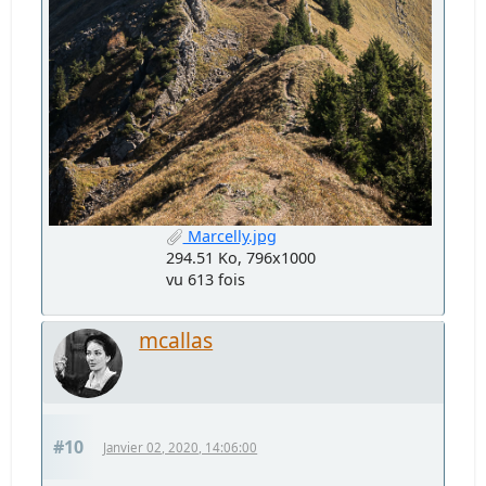
Marcelly.jpg
294.51 Ko, 796x1000
vu 613 fois
mcallas
#10
Janvier 02, 2020, 14:06:00