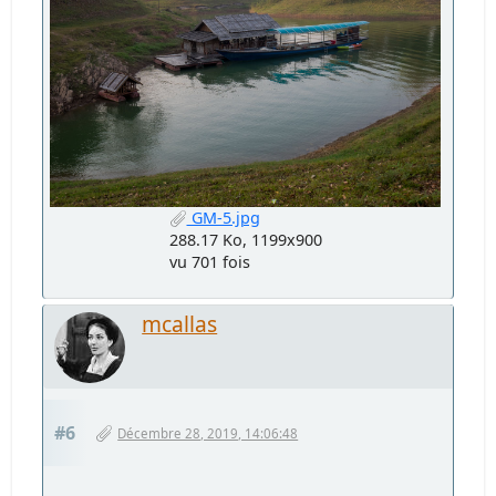
GM-5.jpg
288.17 Ko, 1199x900
vu 701 fois
mcallas
#6
Décembre 28, 2019, 14:06:48