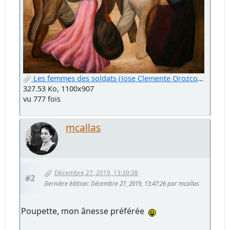
Les femmes des soldats (Jose Clemente Orozco)cop.jpg
327.53 Ko, 1100x907
vu 777 fois
mcallas
Décembre 27, 2019, 13:39:38
#2
Dernière édition
: Décembre 27, 2019, 13:47:26 par mcallas
Poupette, mon ânesse préférée