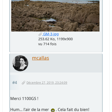
GM-3.jpg
253.62 Ko, 1199x900
vu 714 fois
mcallas
#4
Décembre 27, 2019, 23:24:09
Merci 1100GS !
Hum... l'air de la mer
. Cela fait du bien!