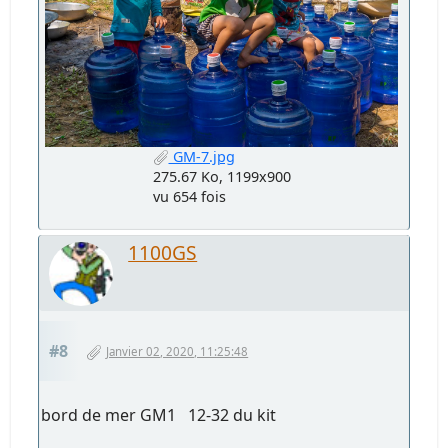
GM-7.jpg
275.67 Ko, 1199x900
vu 654 fois
1100GS
#8
Janvier 02, 2020, 11:25:48
bord de mer GM1 12-32 du kit