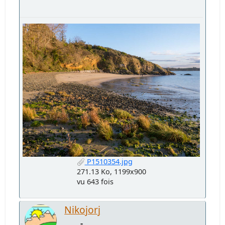
P1510354.jpg
271.13 Ko, 1199x900
vu 643 fois
Nikojorj
-