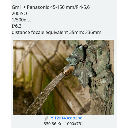
Gm1 + Panasonic 45-150 mm/F 4-5,6
200ISO
1/500e s.
f/6.3
distance focale équivalent 35mm: 236mm
P9120149cop.jpg
350.36 Ko, 1000x751