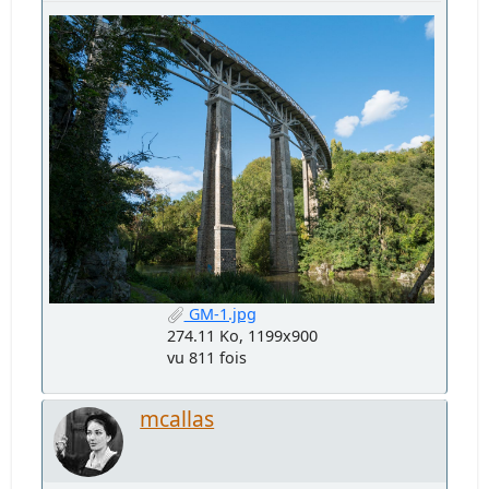
GM-1.jpg
274.11 Ko, 1199x900
vu 811 fois
mcallas