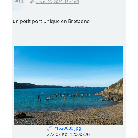
#13
Janvier 23, 2020, 15:41:43
un petit port unique en Bretagne
P1520030.jpg
272.02 Ko, 1200x876