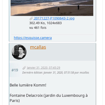
20171227-P1090643-2.jpg
302.49 Ko, 1024x683
vu 461 fois
https://esquisse.camera
mcallas
Janvier 31, 2020, 07:45:29
#19
Dernière édition
: Janvier 31, 2020, 07:51:58 par mcallas
Belle lumière Komm!
Fontaine Delacroix (jardin du Luxembourg à
Paris)