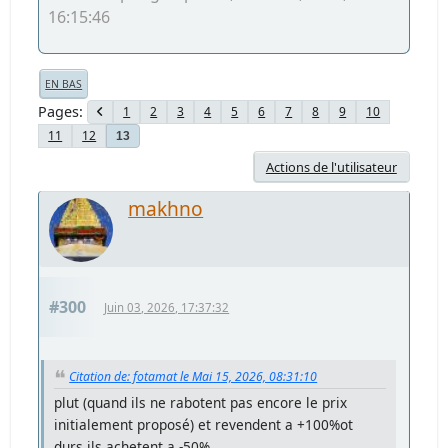
16:15:46
EN BAS
Pages
1
2
3
4
5
6
7
8
9
10
11
12
13
Actions de l'utilisateur
makhno
#300
Juin 03, 2026, 17:37:32
Citation de: fotamat le Mai 15, 2026, 08:31:10
plut (quand ils ne rabotent pas encore le prix
initialement proposé) et revendent a +100%ot
durs ils achetent a -50%