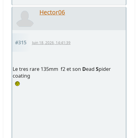
Hector06
#315
Juin 18, 2026, 14:41:39
Le tres rare 135mm f2 et son
D
ead
S
pider
coating