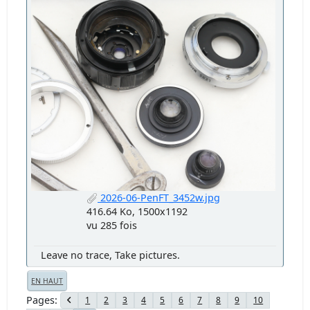
2026-06-PenFT_3452w.jpg
416.64 Ko, 1500x1192
vu 285 fois
Leave no trace, Take pictures.
EN HAUT
Pages
1
2
3
4
5
6
7
8
9
10