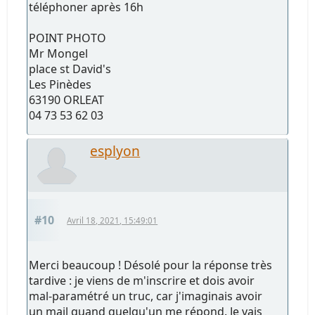
téléphoner après 16h
POINT PHOTO
Mr Mongel
place st David's
Les Pinèdes
63190 ORLEAT
04 73 53 62 03
esplyon
#10
Avril 18, 2021, 15:49:01
Merci beaucoup ! Désolé pour la réponse très
tardive : je viens de m'inscrire et dois avoir
mal-paramétré un truc, car j'imaginais avoir
un mail quand quelqu'un me répond. Je vais