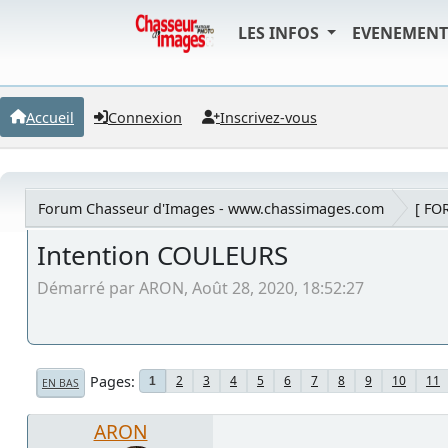
LES INFOS
EVENEMEN
Accueil
Connexion
Inscrivez-vous
Forum Chasseur d'Images - www.chassimages.com
[ FO
Intention COULEURS
Démarré par ARON, Août 28, 2020, 18:52:27
Pages
2
3
4
5
6
7
8
9
10
11
1
EN BAS
ARON