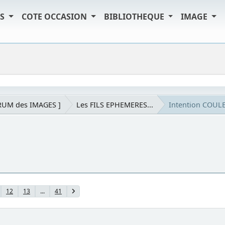
TS
COTE OCCASION
BIBLIOTHEQUE
IMAGE
RUM des IMAGES ]
Les FILS EPHEMERES...
Intention COUL
12
13
...
41