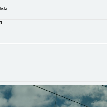
Flickr
II