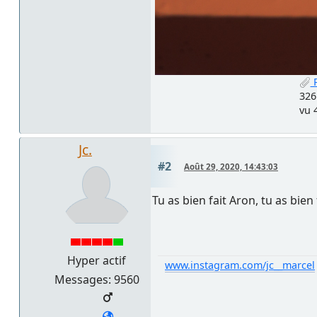
P
326
vu 
Jc.
#2
Août 29, 2020, 14:43:03
Tu as bien fait Aron, tu as bien 
Hyper actif
www.instagram.com/jc__marcel
Messages: 9560