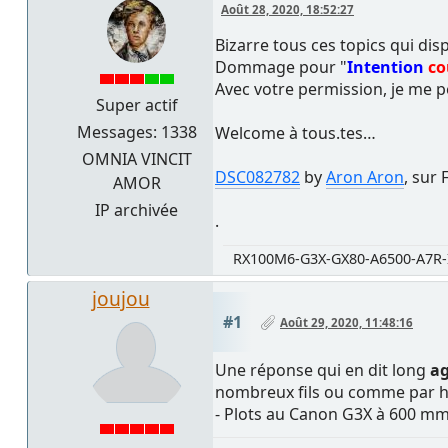
Août 28, 2020, 18:52:27
Bizarre tous ces topics qui dis
Dommage pour "
Intention
co
Avec votre permission, je me p
Super actif
Messages: 1338
Welcome à tous.tes…
OMNIA VINCIT
DSC082782
by
Aron Aron
, sur 
AMOR
IP archivée
.
RX100M6-G3X-GX80-A6500-A7R-
joujou
#1
Août 29, 2020, 11:48:16
Une réponse qui en dit long
ag
nombreux fils ou comme par h
- Plots au Canon G3X à 600 m