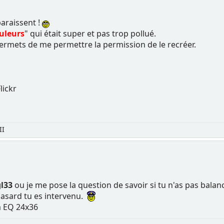
paraissent !
uleurs
" qui était super et pas trop pollué.
ermets de me permettre la permission de le recréer.
Flickr
II
l33
ou je me pose la question de savoir si tu n'as pas balan
asard tu es intervenu.
m EQ 24x36