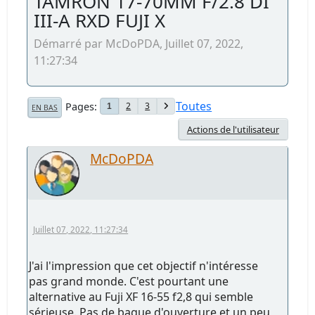
TAMRON 17-70MM F/2.8 DI
III-A RXD FUJI X
Démarré par McDoPDA, Juillet 07, 2022,
11:27:34
Toutes
Pages
2
3
1
EN BAS
Actions de l'utilisateur
McDoPDA
Juillet 07, 2022, 11:27:34
J'ai l'impression que cet objectif n'intéresse
pas grand monde. C'est pourtant une
alternative au Fuji XF 16-55 f2,8 qui semble
sérieuse. Pas de bague d'ouverture et un peu