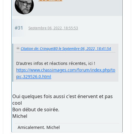
#31
Septembre 06, 2022, 18:55:53
Citation de: Crinquet80 le Septembre 06, 2022, 18:41:54
D'autres infos et réactions récentes, ici !
https://www.chassimages.com/forum/index.php/to
pic,329526.0.html
Oui quelques fois aussi c'est énervent et pas
cool
Bon début de soirée.
Michel
Amicalement. Michel