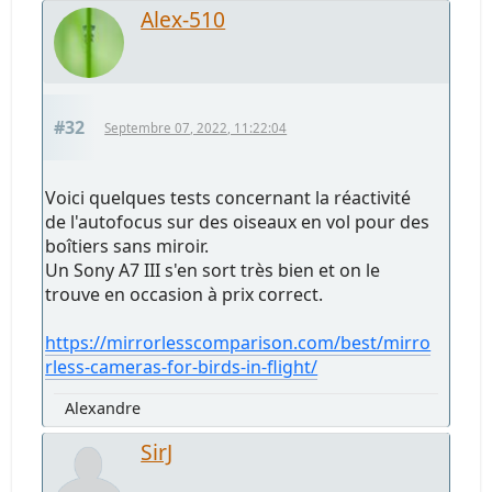
Alex-510
#32
Septembre 07, 2022, 11:22:04
Voici quelques tests concernant la réactivité
de l'autofocus sur des oiseaux en vol pour des
boîtiers sans miroir.
Un Sony A7 III s'en sort très bien et on le
trouve en occasion à prix correct.
https://mirrorlesscomparison.com/best/mirro
rless-cameras-for-birds-in-flight/
Alexandre
SirJ