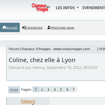
LES INFOS
EVENEMEN
Accueil
Connexion
Inscrivez-vous
Forum Chasseur d'Images - www.chassimages.com
[ FO
Coline, chez elle à Lyon
Démarré par hetocy, Septembre 18, 2022, 09:53:05
Pages
2
3
4
5
6
1
EN BAS
hetocy