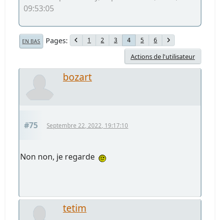
09:53:05
Pages
1
2
3
5
6
4
EN BAS
Actions de l'utilisateur
bozart
#75
Septembre 22, 2022, 19:17:10
Non non, je regarde
tetim