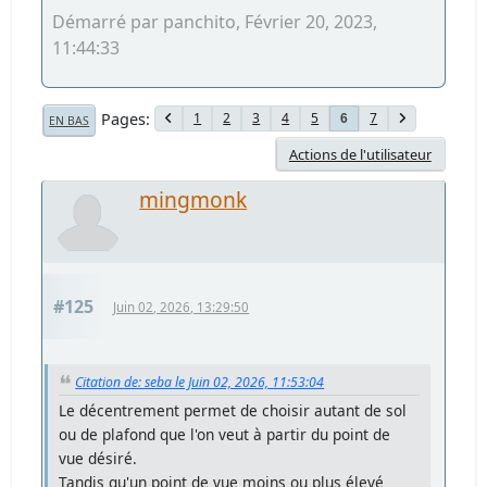
Démarré par panchito, Février 20, 2023,
11:44:33
Pages
1
2
3
4
5
7
6
EN BAS
Actions de l'utilisateur
mingmonk
#125
Juin 02, 2026, 13:29:50
Citation de: seba le Juin 02, 2026, 11:53:04
Le décentrement permet de choisir autant de sol
ou de plafond que l'on veut à partir du point de
vue désiré.
Tandis qu'un point de vue moins ou plus élevé