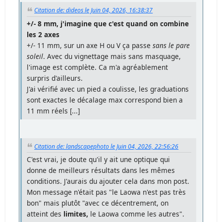
Citation de: dideos le Juin 04, 2026, 16:38:37
+/- 8 mm, j'imagine que c'est quand on combine
les 2 axes
+/- 11 mm, sur un axe H ou V ça passe
sans le pare
soleil
. Avec du vignettage mais sans masquage,
l'image est complète. Ca m'a agréablement
surpris d'ailleurs.
J'ai vérifié avec un pied a coulisse, les graduations
sont exactes le décalage max correspond bien a
11 mm réels [...]
Citation de: landscapephoto le Juin 04, 2026, 22:56:26
C'est vrai, je doute qu'il y ait une optique qui
donne de meilleurs résultats dans les mêmes
conditions. J'aurais du ajouter cela dans mon post.
Mon message n'était pas "le Laowa n'est pas très
bon" mais plutôt "avec ce décentrement, on
atteint des
limites,
le Laowa comme les autres".