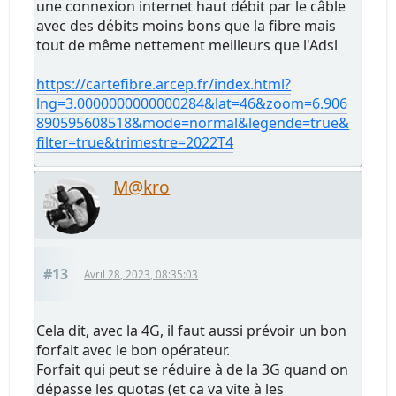
une connexion internet haut débit par le câble
avec des débits moins bons que la fibre mais
tout de même nettement meilleurs que l'Adsl
https://cartefibre.arcep.fr/index.html?
lng=3.0000000000000284&lat=46&zoom=6.906
890595608518&mode=normal&legende=true&
filter=true&trimestre=2022T4
M@kro
#13
Avril 28, 2023, 08:35:03
Cela dit, avec la 4G, il faut aussi prévoir un bon
forfait avec le bon opérateur.
Forfait qui peut se réduire à de la 3G quand on
dépasse les quotas (et ca va vite à les