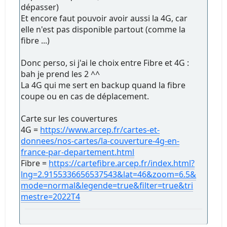
dépasser)
Et encore faut pouvoir avoir aussi la 4G, car
elle n'est pas disponible partout (comme la
fibre ...)
Donc perso, si j'ai le choix entre Fibre et 4G :
bah je prend les 2 ^^
La 4G qui me sert en backup quand la fibre
coupe ou en cas de déplacement.
Carte sur les couvertures
4G =
https://www.arcep.fr/cartes-et-
donnees/nos-cartes/la-couverture-4g-en-
france-par-departement.html
Fibre =
https://cartefibre.arcep.fr/index.html?
lng=2.9155336656537543&lat=46&zoom=6.5&
mode=normal&legende=true&filter=true&tri
mestre=2022T4